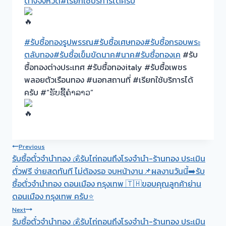
ต่างจังหวัด
#เรียกใช้บริการได้ครับ
#รับซื้อทองรูปพรรณ
#รับซื้อเศษทอง
#รับซื้อกรอบพระ
ตลับทอง
#รับซื้อเข็มขัดนาค
#นาค
#รับซื้อทองเค
#รับ
ซื้อทองต่างประเทศ #รับซื้อทองitaly #รับซื้อเพชร
พลอยตัวเรือนทอง #นอกสถานที่ #เรียกใช้บริการได้
ครับ #“ຮັບຊື້ຄຳລາວ”
Post
Previous
รับซื้อตั๋วจำนำทอง 💰รับไถ่ถอนถึงโรงจำนำ-ร้านทอง ประเมิน
navigation
ตั๋วฟรี จ่ายสดทันที ไม่ต้องรอ จบหน้างาน📌ผลงานวันนี้➡️รับ
ซื้อตั่วจำนำทอง ดอนเมือง กรุงเทพ 🇹🇭ขอบคุณลูกค้าย่าน
ดอนเมือง กรุงเทพ ครับ⭐
Next
รับซื้อตั๋วจำนำทอง 💰รับไถ่ถอนถึงโรงจำนำ-ร้านทอง ประเมิน