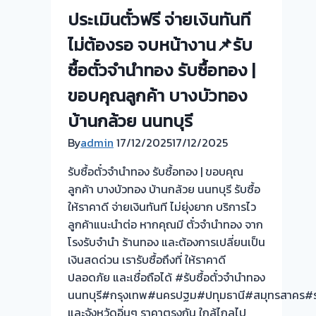
ไถ่ถอน
ประเมินตั๋วฟรี จ่ายเงินทันที
ถึง
ไม่ต้องรอ จบหน้างาน📌รับ
โรง
จำนำ-
ซื้อตั๋วจำนำทอง รับซื้อทอง |
ร้าน
ขอบคุณลูกค้า บางบัวทอง
ทอง
ประเมิน
บ้านกล้วย นนทบุรี
ตั๋ว
By
admin
17/12/2025
17/12/2025
ฟรี
จ่าย
รับซื้อตั๋วจำนำทอง รับซื้อทอง | ขอบคุณ
สด
ลูกค้า บางบัวทอง บ้านกล้วย นนทบุรี รับซื้อ
ทันที
ให้ราคาดี จ่ายเงินทันที ไม่ยุ่งยาก บริการไว
ไม่
ลูกค้าแนะนำต่อ หากคุณมี ตั๋วจำนำทอง จาก
ต้อง
โรงรับจำนำ ร้านทอง และต้องการเปลี่ยนเป็น
รอ
เงินสดด่วน เรารับซื้อถึงที่ ให้ราคาดี
จบ
ปลอดภัย และเชื่อถือได้ #รับซื้อตั๋วจำนำทอง
หน้า
นนทบุรี#กรุงเทพ#นครปฐม#ปทุมธานี#สมุทรสาคร#ร
งาน
และจังหวัดอิ่นๆ ราคาตรงกัน ใกล้ไกลไป