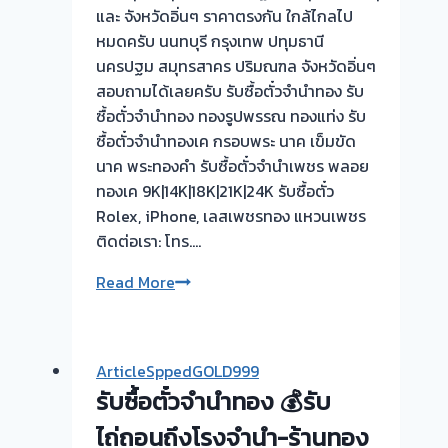
และ จังหวัดอิ่นๆ ราคาตรงกัน ใกล้ไกลไป
หมดครับ นนทบุรี กรุงเทพ ปทุมธานี
นครปฐม สมุทรสาคร ปริมณฑล จังหวัดอิ่นๆ
สอบถามได้เลยครับ รับซื้อตั๋วจำนำทอง รับ
ซื้อตั๋วจำนำทอง ทองรูปพรรณ ทองแท่ง รับ
ซื้อตั๋วจำนำทองเค กรอบพระ นาค เข็มขัด
นาค พระทองคำ รับซื้อตั๋วจำนำเพชร พลอย
ทองเค 9K|14K|18K|21K|24K รับซื้อตั๋ว
Rolex, iPhone, เลสเพชรทอง แหวนเพชร
ติดต่อเรา: โทร….
รับ
Read More
ซื้อ
ตั๋ว
จำนำ
ArticleSppedGOLD999
ทอง
รับซื้อตั๋วจำนำทอง 💰รับ
ยินดี
บริการ
ไถ่ถอนถึงโรงจำนำ-ร้านทอง