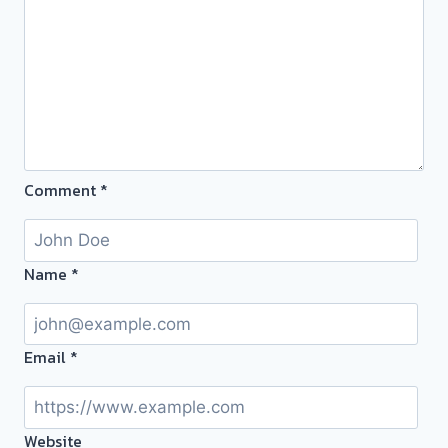
ร้าน
ทอง
ประเมิน
ตั๋ว
ฟรี
จ่าย
เงิน
Comment
*
ทันที
ไม่
ต้อง
รอ
Name
*
จบ
หน้า
งาน
Email
*
📌
วัน
นี้
Website
ให้