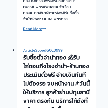
ทองเค#กรอบพระ#รับซื้อตั๋วจำนำ
📌
เพชร#เพชร#พลอย#ตัวเรือน
รับ
ทอง#นาก#นาฬิกาrolex#รับซื้อตั๋ว
ซื้อ
จำนำiPhone#เลสเพชรทอง
ตั๋ว
จำนำ
ขอบคุณ
Read More
ทอง
ลูกค้า
รับ
ย่าน
ซื้อ
สาธุประดิษฐ์
ArticleSppedGOLD999
ทอง
รับ
รับซื้อตั๋วจำนำทอง 💰รับ
|
ซื้อ
ขอบคุณ
ตั๋ว
ไถ่ถอนถึงโรงจำนำ-ร้านทอง
ลูกค้า
จำนำ
ประเมินตั๋วฟรี จ่ายเงินทันที
บางบัวทอง
กรุงเทพ
บ้าน
ไม่ต้องรอ จบหน้างาน📌วันนี้
นนทบุรี
กล้วย
ปริมณฑล
ให้บริการ ลูกค้าย่านปทุมธานี
นนทบุรี
vาคา ตรงกัน บริการให้ถึงที่