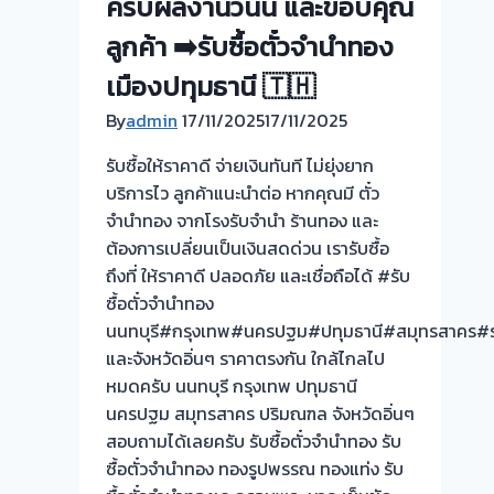
ครับผลงานวันนี้ และขอบคุณ
ลูกค้า ➡️รับซื้อตั๋วจำนำทอง
เมืองปทุมธานี 🇹🇭
By
admin
17/11/2025
17/11/2025
รับซื้อให้ราคาดี จ่ายเงินทันที ไม่ยุ่งยาก
บริการไว ลูกค้าแนะนำต่อ หากคุณมี ตั๋ว
จำนำทอง จากโรงรับจำนำ ร้านทอง และ
ต้องการเปลี่ยนเป็นเงินสดด่วน เรารับซื้อ
ถึงที่ ให้ราคาดี ปลอดภัย และเชื่อถือได้ #รับ
ซื้อตั๋วจำนำทอง
นนทบุรี#กรุงเทพ#นครปฐม#ปทุมธานี#สมุทรสาคร#ร
และจังหวัดอิ่นๆ ราคาตรงกัน ใกล้ไกลไป
หมดครับ นนทบุรี กรุงเทพ ปทุมธานี
นครปฐม สมุทรสาคร ปริมณฑล จังหวัดอิ่นๆ
สอบถามได้เลยครับ รับซื้อตั๋วจำนำทอง รับ
ซื้อตั๋วจำนำทอง ทองรูปพรรณ ทองแท่ง รับ