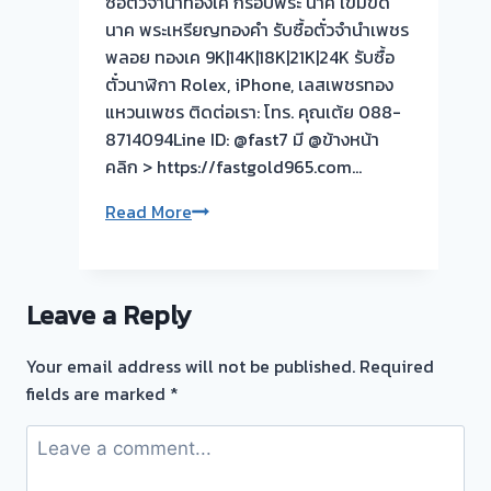
ซื้อตั๋วจำนำทองเค กรอบพระ นาค เข็มขัด
นาค พระเหรียญทองคำ รับซื้อตั๋วจำนำเพชร
พลอย ทองเค 9K|14K|18K|21K|24K รับซื้อ
ตั๋วนาฬิกา Rolex, iPhone, เลสเพชรทอง
แหวนเพชร ติดต่อเรา: โทร. คุณเต้ย 088-
8714094Line ID: @fast7 มี @ข้างหน้า
คลิก > https://fastgold965.com…
รับ
Read More
ซื้อ
ตั๋ว
จำนำ
Leave a Reply
ทอง
💰
Your email address will not be published.
Required
รับ
fields are marked
*
ไถ่ถอน
ถึง
โรง
จำนำ-