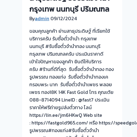
ไถ่ถอน
กรุงเทพ นนทบุรี ปริมณฑล
ถึง
By
admin
09/12/2024
โรง
จำนำ-
ขอบคุณลูกค้า ย่านสาธุประดิษฐ์ ที่เรียกใช้
ร้าน
บริการครับ รับซื้อตั๋วจำนำ กรุงเทพ
ทอง
นนทบุรี #รับซื้อตั๋วจำนำทอง นนทบุรี
ประเมิน
กรุงเทพ ปริมณฑลครับ ประเมินราคาดี
ตั๋ว
เข้าใจปัญหาของลูกค้า ยินดีให้บริการ
ฟรี
ครับ #ร้านที่ดีที่สุด รับซื้อตั๋วจำนำทอง ทอง
จ่าย
รูปพรรณ ทองแท่ง รับซื้อตั๋วจำนำทองเค
เงิน
กรอบพระ นาก รับซื้อตั๋วจำนำเพชร พลอย
ทันที
เพชร ทอง18K 14K Fast Gold โทร คุณเต้ย
ไม่
088-8714094 LineID : @fast7 ประเมิน
ต้อง
ราคาให้ฟรีถ่ายรูปส่งตั๋วทาง ไลน์
รอ
https://lin.ee/jm6HKwQ Web site
จบ
: https://fastgold965.com/ หรือ https://speed
หน้า
รูปพรรณ#ทองแท่ง#รับซื้อตั๋วจำนำ
งาน