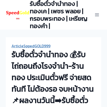
รับซื้อตั๋วจำนำทอง |
Skip
to
ทองเค | เพชร พลอย |
content
กรอบพระทอง | เหรียญ
ทองคำ |
ArticleSppedGOLD999
รับซื้อตั๋วจำนำทอง 💰รับ
ไถ่ถอนถึงโรงจำนำ-ร้าน
ทอง ประเมินตั๋วฟรี จ่ายสด
ทันที ไม่ต้องรอ จบหน้างาน
📌ผลงานวันนี้➡️รับซื้อตั่ว