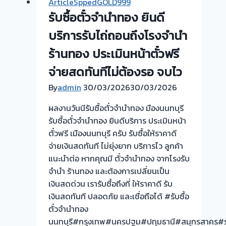
ArticleSppedGOLD999
ขอบคุณ
รับซื้อตั๋วจำนำทอง ยินดี
ลูกค้า
ย่าน
บริการรับไถ่ถอนถึงโรงจำนำ
ไทรน้อย
ร้านทอง ประเมินหน้าตั๋วฟรี
รับ
จ่ายสดทันทีไม่ต้องรอ จบไว
ซื้อ
ตั๋ว
By
admin
30/03/2026
30/03/2026
จำนำ
ผลงานวันนีรับซื้อตั๋วจำนำทอง มืองนนทบุรี
รับซื้อตั๋วจำนำทอง ยินดีบริการ ประเมินหน้า
ตั๋วฟรี เมืองนนทบุรี ครับ รับซื้อให้ราคาดี
จ่ายเงินสดทันที ไม่ยุ่งยาก บริการไว ลูกค้า
แนะนำต่อ หากคุณมี ตั๋วจำนำทอง จากโรงรับ
จำนำ ร้านทอง และต้องการเปลี่ยนเป็น
เงินสดด่วน เรารับซื้อถึงที่ ให้ราคาดี รับ
เงินสดทันที ปลอดภัย และเชื่อถือได้ #รับซื้อ
ตั๋วจำนำทอง
นนทบุรี#กรุงเทพ#นครปฐม#ปทุมธานี#สมุทรสาคร#รา