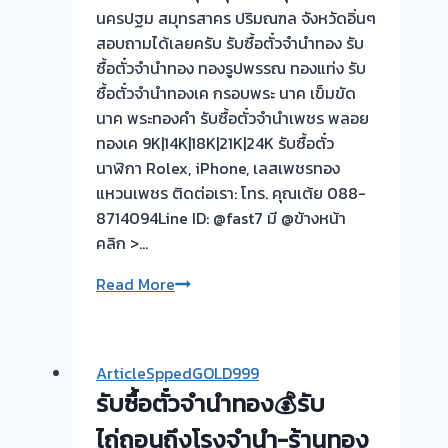
นครปฐม สมุทรสาคร ปริมณฑล จังหวัดอิ่นๆ
สอบถามได้เลยครับ รับซื้อตั๋วจำนำทอง รับ
ซื้อตั๋วจำนำทอง ทองรูปพรรณ ทองแท่ง รับ
ซื้อตั๋วจำนำทองเค กรอบพระ นาค เข็มขัด
นาค พระทองคำ รับซื้อตั๋วจำนำเพชร พลอย
ทองเค 9K|14K|18K|21K|24K รับซื้อตั๋ว
นาฬิกา Rolex, iPhone, เลสเพชรทอง
แหวนเพชร ติดต่อเรา: โทร. คุณเต้ย 088-
8714094Line ID: @fast7 มี @ข้างหน้า
คลิก >…
รับ
Read More
ซื้อ
ตั๋ว
จำนำ
ArticleSppedGOLD999
ทอง
รับซื้อตั๋วจำนำทอง💰รับ
💰
รับ
ไถ่ถอนถึงโรงจำนำ-ร้านทอง