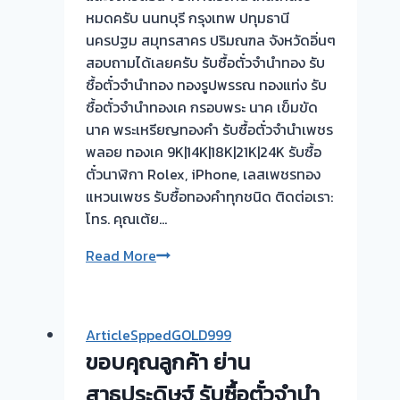
📌
หมดครับ นนทบุรี กรุงเทพ ปทุมธานี
ผล
นครปฐม สมุทรสาคร ปริมณฑล จังหวัดอิ่นๆ
งาน
สอบถามได้เลยครับ รับซื้อตั๋วจำนำทอง รับ
วัน
ซื้อตั๋วจำนำทอง ทองรูปพรรณ ทองแท่ง รับ
นี้➡️รับ
ซื้อตั๋วจำนำทองเค กรอบพระ นาค เข็มขัด
ซื้อ
นาค พระเหรียญทองคำ รับซื้อตั๋วจำนำเพชร
ตั่ว
พลอย ทองเค 9K|14K|18K|21K|24K รับซื้อ
จำนำ
ตั๋วนาฬิกา Rolex, iPhone, เลสเพชรทอง
ทอง
แหวนเพชร รับซื้อทองคำทุกชนิด ติดต่อเรา:
ห้า
โทร. คุณเต้ย…
แยก
รับ
Read More
ปากเกร็ด
ซื้อ
นนทบุรี
ตั๋ว
🇹🇭
จำนำ
ArticleSppedGOLD999
ทอง
ขอบคุณลูกค้า ย่าน
💰
รับ
สาธุประดิษฐ์ รับซื้อตั๋วจำนำ