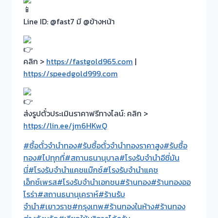
Line ID: @fast7 มี @ข้างหน้า
คลิก >
https://fastgold965.com
|
https://speedgold999.com
ส่งรูปตั๋วประเมินราคาฟรีทางไลน์: คลิก >
https://lin.ee/jm6HKwQ
#ซื้อตั๋วจำนำทอง
#รับซื้อตั๋วจำนำทองราคาสูง
#รับซื้อ
ทอง
#ไปทุกที่
#สถานธนานุบาล
#โรงรับจำนำอีซี่มัน
นี่
#โรงรับจำนำแคชแม๊กซ์
#โรงรับจำนำแคช
เอ็กซ์เพรส
#โรงรับจำนำเอกชน
#ร้านทอง
#ร้านทองออ
โรร่า
#สถานธนานุเคราห์
#ร้านรับ
จำนำ
#เยาวราช
#กรุงเทพ
#ร้านทองในห้าง
#ร้านทอง