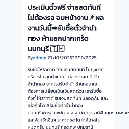
รับ
ประเมินตั๋วฟรี จ่ายสดทันที
ไถ่ถอน
ไม่ต้องรอ จบหน้างาน📌ผล
ถึง
โรง
งานวันนี้➡️รับซื้อตั่วจำนำ
จำนำ
ทอง ห้าแยกปากเกร็ด
ร้าน
ทอง
นนทบุรี 🇹🇭
ประเมิน
By
admin
27/10/2025
27/10/2025
หน้า
ตั๋ว
รับซื้อให้ราคาดี จ่ายเงินสดทันที ไม่ยุ่งยาก
ฟรี
บริการไว ลูกค้าแนะนำต่อ หากคุณมี ตั๋ว
จ่าย
จำนำทอง จากโรงรับจำนำ ร้านทอง และ
สด
ต้องการเปลี่ยนเป็นเงินสดด่วน เรารับซื้อ
ทันที
ถึงที่ ให้ราคาดี รับเงินสดทันที ปลอดภัย และ
ไม่
เชื่อถือได้ #รับซื้อตั๋วจำนำทอง
ต้อง
นนทบุรี#กรุงเทพ#นครปฐม#ปทุมธานี#สมุทรสาคร#ร
รอ
และจังหวัดอิ่นๆ ราคาตรงกัน ใกล้ไกลไป
จบไว
หมดครับ นนทบุรี กรุงเทพ ปทุมธานี