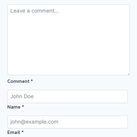
ไถ่?
คิด
ดู
ดีๆ
เสียดาย
เงิน
แทน
ท่าน
ครับ!
หยุด
วงจร
Comment
*
ยืด
เวลา
แต่
Name
*
เงิน
ต้น
ไม่
Email
*
ลด…