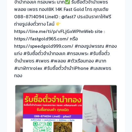
จำนำทองเค กรอบพระ นาก
รับซื้อตั๋วจำนำเพชร
พลอย เพชร ทอง18K 14K Fast Gold โทร คุณเต้ย
088-8714094 LineID : @fast7 ประเมินราคาให้ฟรี
ถ่ายรูปส่งตั๋วทาง ไลน์
https://line.me/ti/p/vFLjGxWPhnWeb site :
https://fastgold965.com/ หรือ
https://speedgold999.com/ #ทองรูปพรรณ #ทอง
แท่ง #รับซื้อตั๋วจำนำทองเค #กรอบพระ #รับซื้อตั๋ว
จำนำเพชร #เพชร #พลอย #ตัวเรือนทอง #นาก
#นาฬิกาrolex #รับซื้อตั๋วจำนำiPhone #เลสเพชร
ทอง