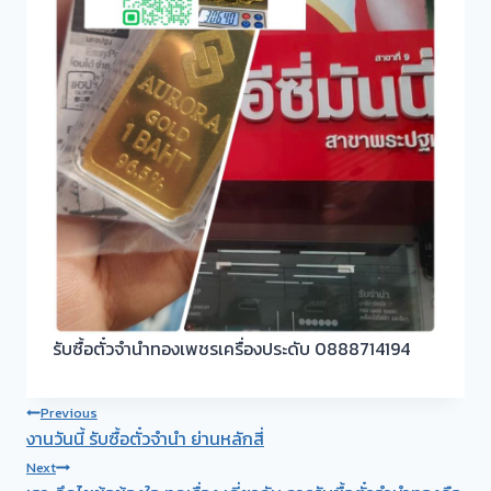
รับซื้อตั๋วจำนำทองเพชรเครื่องประดับ 0888714194
Post
Previous
งานวันนี้ รับซื้อตั๋วจำนำ ย่านหลักสี่
navigation
Next