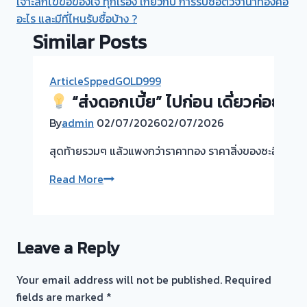
เจาะลึกไขข้อข้องใจ ทุกเรื่อง เกี่ยวกับ การรับซื้อตั๋วจำนำทองคือ
อะไร และมีที่ไหนรับซื้อบ้าง ?
Similar Posts
ArticleSppedGOLD999
“ส่งดอกเบี้ย” ไปก่อน เดี่ยวค่อยมา
By
admin
02/07/2026
02/07/2026
สุดท้ายรวมๆ แล้วแพงกว่าราคาทอง ราคาสิ่งของซะอีก!ถ้าตัดใ
Read More
“ส่งดอก
เบี้ย”
ไป
Leave a Reply
ก่อน
เดี่ยว
Your email address will not be published.
Required
ค่อย
fields are marked
*
มา