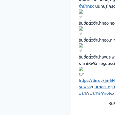
จำนำทอง
นนทบุรี กรุ
รับซื้อตั๋วจำนำทอง 
รับซื้อตั๋วจำนำทองเ
รับซื้อตั๋วจำนำเพชร
ราคาให้ฟรีถ่ายรูปส่งตั
https://lin.ee/jm6
รูปพรร
ณ
#ทองแท่
ง
#
#นา
ก
#นาฬิกาrole
x
รับ