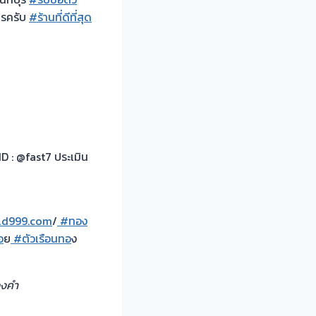
ารครับ
#ร้านที่ดีที่สุด
D : @fast7 ประเมิน
ld999.com
/
#ทอง
อ
ย
#ตัวเรือนทอ
ง
องคำ