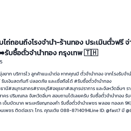
ับไถ่ถอนถึงโรงจำนำ-ร้านทอง ประเมินตั๋วฟรี จ่
️รับซื้อตั่วจำนำทอง กรุงเทพ 🇹🇭
5
ไม่ยุ่งยาก บริการไว ลูกค้าแนะนำต่อ หากคุณมี ตั๋วจำนำทอง จากโรงรับจ
ดี รับเงินสดทันที ปลอดภัย และเชื่อถือได้ #รับซื้อตั๋วจำนำทอง
นี#สมุทรสาคร#ราชบุรี#อยุธยา#สมุทรปราการ และจังหวัดอิ่นๆ รา
คร ปริมณฑล จังหวัดอิ่นๆ สอบถามได้เลยครับ รับซื้อตั๋วจำนำทอง รั
ค เข็มขัดนาค พระเหรียญทองคำ รับซื้อตั๋วจำนำเพชร พลอย ทองเค 9K|14
เพชร ติดต่อเรา: โทร. คุณเต้ย 088-8714094Line ID: @fast7 มี @ข