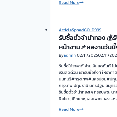
งาน
Read More
ประเมิน
เมื่อ
หน้า
วาน
ตั๋ว
ครับ
ฟรี
ย่าน
จ่าย
ArticleSppedGOLD999
แค
สด
รับซื้อตั๋วจำนำทอง 💰ร
ราย
ทันที
หน้างาน📌ผลงานวันนี้➡
แจ้งวัฒนะ
ไม่
ปทุม
ต้อง
By
admin
02/11/2025
02/11/202
รอ
รับซื้อให้ราคาดี จ่ายเงินสดทันที 
จบไว
เงินสดด่วน เรารับซื้อถึงที่ ให้ราคา
📌
นนทบุรี#กรุงเทพ#นครปฐม#ปทุมธา
ผล
กรุงเทพ ปทุมธานี นครปฐม สมุทรสา
งาน
รับซื้อตั๋วจำนำทองเค กรอบพระ นา
วัน
Rolex, iPhone, เลสเพชรทอง แหวน
นี้➡️รับ
ซื้อ
รับ
Read More
ตั๋ว
ซื้อ