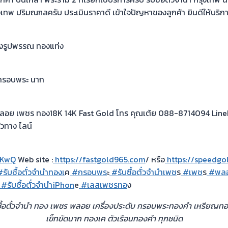
งเทพ ปริมณฑลครับ ประเมินราคาดี เข้าใจปัญหาของลูกค้า ยินดีให้บริก
ทองรูปพรรณ ทองแท่ง
ค กรอบพระ นาก
 พลอย เพชร ทอง18K 14K Fast Gold โทร คุณเต้ย 088-8714094 LineI
๋วทาง ไลน์
HKwQ
Web site :
https://fastgold965.com
/ หรือ
https://speedgo
รับซื้อตั๋วจำนำทองเ
ค
#กรอบพร
ะ
#รับซื้อตั๋วจำนำเพช
ร
#เพช
ร
#พล
#รับซื้อตั๋วจำนำiPhon
e
#เลสเพชรทอ
ง
ซื้อตั๋วจำนำ ทอง เพชร พลอย เครื่องประดับ กรอบพระทองคำ เหรียญท
เข็ทขัดนาก ทองเค ตัวเรือนทองคำ ทุกชนิด