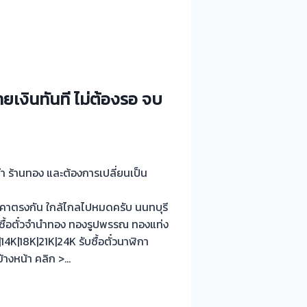
ายเงินทันที ไม่ต้องรอ จบ
ำนำ ร้านทอง และต้องการเปลี่ยนเป็น
คาตรงกัน ใกล้ไกลไปหมดครับ นนทบุรี
บซื้อตั๋วจำนำทอง ทองรูปพรรณ ทองแท่ง
K|18K|21K|24K รับซื้อตั๋วนาฬิกา
้างหน้า คลิก >…