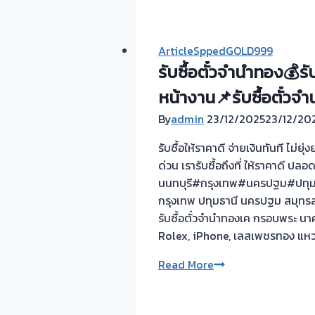
ตั๋ว
ต้อง
จำนำ
รอ
ทอง
จบ
ArticleSppedGOLD999
💰
หน้า
รับซื้อตั๋วจำนำทอง💰รั
รับ
งาน
หน้างาน📌รับซื้อตั๋วจ
ไถ่ถอน
📌
ถึง
By
admin
23/12/2025
23/12/20
ผล
โรง
งาน
รับซื้อให้ราคาดี จ่ายเงินทันที ไม
จำนำ-
วัน
ด่วน เรารับซื้อถึงที่ ให้ราคาดี ปลอ
ร้าน
นี้➡️รับ
นนทบุรี#กรุงเทพ#นครปฐม#ปทุมธา
ทอง
ซื้อ
กรุงเทพ ปทุมธานี นครปฐม สมุทรสา
ประเมิน
ตั่ว
รับซื้อตั๋วจำนำทองเค กรอบพระ นา
ตั๋ว
จำนำ
Rolex, iPhone, เลสเพชรทอง แหวน
ฟรี
ทอง
จ่าย
กรุงเทพ
รับ
Read More
สด
🇹🇭
ซื้อ
ทันที
ตั๋ว
ไม่