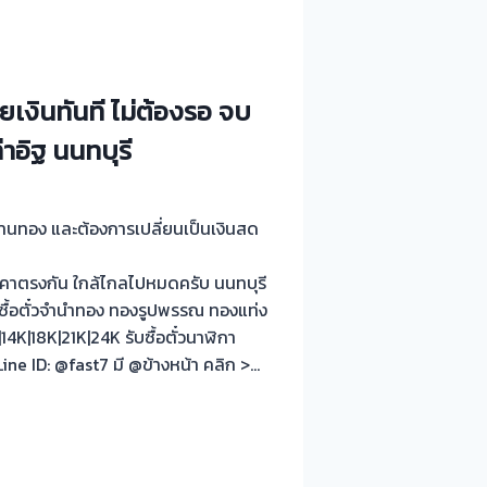
ยเงินทันที ไม่ต้องรอ จบ
าอิฐ นนทบุรี
 ร้านทอง และต้องการเปลี่ยนเป็นเงินสด
คาตรงกัน ใกล้ไกลไปหมดครับ นนทบุรี
บซื้อตั๋วจำนำทอง ทองรูปพรรณ ทองแท่ง
K|18K|21K|24K รับซื้อตั๋วนาฬิกา
ne ID: @fast7 มี @ข้างหน้า คลิก >…