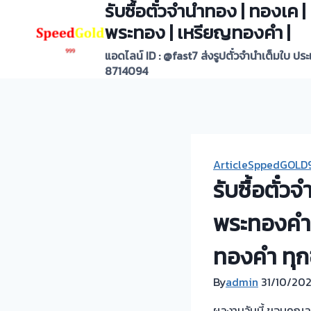
รับซื้อตั๋วจำนำทอง | ทองเค
Skip
to
พระทอง | เหรียญทองคำ |
content
แอดไลน์ ID : @fast7 ส่งรูปตั๋วจำนำเต็มใบ ปร
8714094
ArticleSppedGOLD
รับซื้อตั๋
พระทองคำ 
ทองคำ ทุก
By
admin
31/10/20
ผลงานวันนี้ ขอบคุณลูก