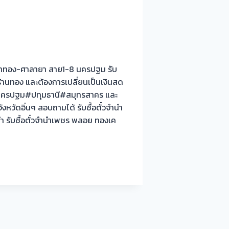
๋วจำนำทอง-ศาลายา สาย1-8 นครปฐม รับ
 ร้านทอง และต้องการเปลี่ยนเป็นเงินสด
#กทม#นครปฐม#ปทุมธานี#สมุทรสาคร และ
วัดอิ่นๆ สอบถามได้ รับซื้อตั๋วจำนำ
ำ รับซื้อตั๋วจำนำเพชร พลอย ทองเค