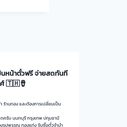
นหน้าตั๋วฟรี จ่ายสดทันที
ศ์ 🇹🇭🪘
ำนำ ร้านทอง และต้องการเปลี่ยนเป็น
ครับ นนทบุรี กรุงเทพ ปทุมธานี
งรูปพรรณ ทองแท่ง รับซื้อตั๋วจำนำ