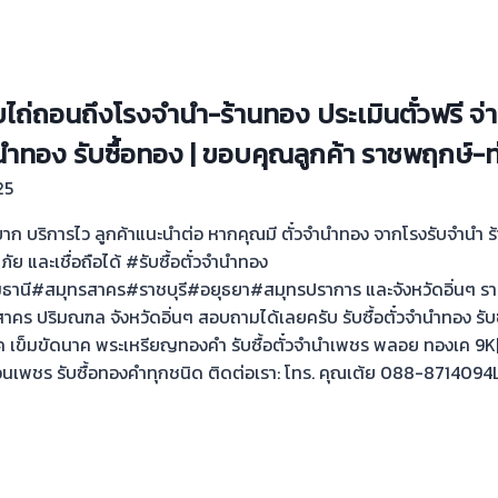
บไถ่ถอนถึงโรงจำนำ-ร้านทอง ประเมินตั๋วฟรี จ่า
ำนำทอง รับซื้อทอง | ขอบคุณลูกค้า ราชพฤกษ์-ท่
25
่ยุ่งยาก บริการไว ลูกค้าแนะนำต่อ หากคุณมี ตั๋วจำนำทอง จากโรงรับจำนำ
ดภัย และเชื่อถือได้ #รับซื้อตั๋วจำนำทอง
นี#สมุทรสาคร#ราชบุรี#อยุธยา#สมุทรปราการ และจังหวัดอิ่นๆ รา
คร ปริมณฑล จังหวัดอิ่นๆ สอบถามได้เลยครับ รับซื้อตั๋วจำนำทอง รั
ค เข็มขัดนาค พระเหรียญทองคำ รับซื้อตั๋วจำนำเพชร พลอย ทองเค 9K|14
เพชร รับซื้อทองคำทุกชนิด ติดต่อเรา: โทร. คุณเต้ย 088-8714094Li