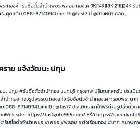
ะทองคำ รับซื้อตั๋วจำนำเพชร พลอย ทองเค 9K|14K|18K|21K|24K รับซื
ร. คุณเต้ย 088-8714094Line ID: @fast7 มี @ข้างหน้า คลิก…
แคราย แจ้งวัฒนะ ปทุม
ฒนะ ปทุม #รับซื้อตั๋วจำนำทอง นนทบุรี กรุงเทพ ปริมณฑลครับ ประเมินร
ื้อตั๋วจำนำทอง ทองรูปพรรณ ทองแท่ง รับซื้อตั๋วจำนำทองเค กรอบพระ นา
ย 088-8714094 LineID : @fast7 ประเมินราคาให้ฟรีถ่ายรูปส่งตั๋วทาง
PhnWeb site : https://fastgold965.com/ หรือ https://speedgo
 #รับซื้อตั๋วจำนำเพชร #เพชร #พลอย #ตัวเรือนทอง #นาก #นาฬิกาr