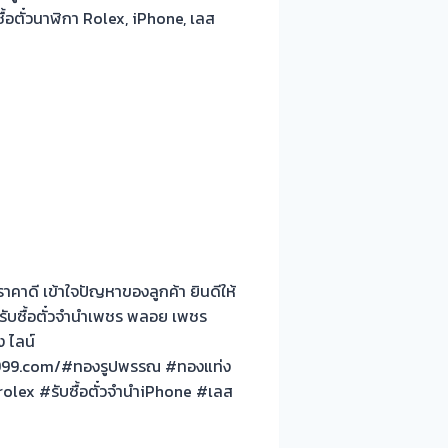
้อตั๋วนาฬิกา Rolex, iPhone, เลส
าคาดี เข้าใจปัญหาของลูกค้า ยินดีให้
ก รับซื้อตั๋วจำนำเพชร พลอย เพชร
 ไลน์
ld999.com/#ทองรูปพรรณ #ทองแท่ง
olex #รับซื้อตั๋วจำนำiPhone #เลส