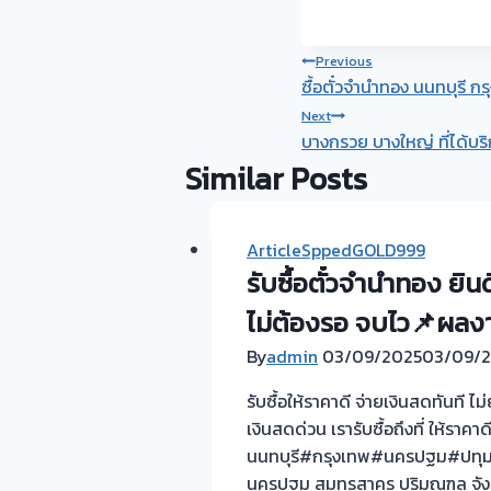
Post
Previous
ซื้อตั๋วจำนำทอง นนทบุรี 
navigation
Next
บางกรวย บางใหญ่ ที่ได้บริก
Similar Posts
ArticleSppedGOLD999
รับซื้อตั๋วจำนำทอง ยิ
ไม่ต้องรอ จบไว📌ผลงาน
By
admin
03/09/2025
03/09/
รับซื้อให้ราคาดี จ่ายเงินสดทันที 
เงินสดด่วน เรารับซื้อถึงที่ ให้ราคา
นนทบุรี#กรุงเทพ#นครปฐม#ปทุมธาน
นครปฐม สมุทรสาคร ปริมณฑล จังหวั