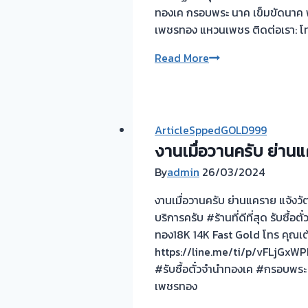
ทองเค กรอบพระ นาค เข็มขัดนาค พร
เพชรทอง แหวนเพชร ติดต่อเรา: โท
รับ
Read More
ซื้อ
ตั๋ว
จำนำ
ทอง
ArticleSppedGOLD999
ยินดี
งานเมื่อวานครับ ย่าน
บริการ
By
admin
26/03/2024
💰
รับ
งานเมื่อวานครับ ย่านแคราย แจ้งวั
ไถ่ถอน
บริการครับ #ร้านที่ดีที่สุด รับซ
ถึง
ทอง18K 14K Fast Gold โทร คุณเต้
โรง
https://line.me/ti/p/vFLjGxW
จำนำ
#รับซื้อตั๋วจำนำทองเค #กรอบพระ
ร้าน
เพชรทอง
ทอง