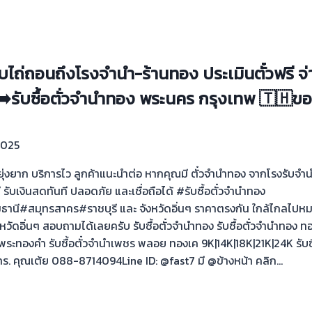
รับไถ่ถอนถึงโรงจำนำ-ร้านทอง ประเมินตั๋วฟรี จ
➡️รับซื้อตั่วจำนำทอง พระนคร กรุงเทพ 🇹🇭ข
2025
ไม่ยุ่งยาก บริการไว ลูกค้าแนะนำต่อ หากคุณมี ตั๋วจำนำทอง จากโรงรับจ
ดี รับเงินสดทันที ปลอดภัย และเชื่อถือได้ #รับซื้อตั๋วจำนำทอง
ี#สมุทรสาคร#ราชบุรี และ จังหวัดอิ่นๆ ราคาตรงกัน ใกล้ไกลไปหมด
ดอิ่นๆ สอบถามได้เลยครับ รับซื้อตั๋วจำนำทอง รับซื้อตั๋วจำนำทอง ทอ
ะทองคำ รับซื้อตั๋วจำนำเพชร พลอย ทองเค 9K|14K|18K|21K|24K รับซื
ร. คุณเต้ย 088-8714094Line ID: @fast7 มี @ข้างหน้า คลิก…