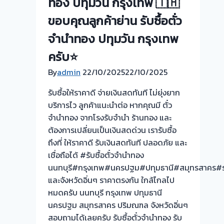
ทอง ปทุมวัน กรุงเทพ 🇹🇭
จำนำ
ร้าน
ขอบคุณลูกค้าย่าน รับซื้อตั่ว
ทอง
จำนำทอง ปทุมวัน กรุงเทพ
ประเมิน
หน้า
ครับ⭐
ตั๋ว
By
admin
22/10/2025
22/10/2025
ฟรี
จ่าย
รับซื้อให้ราคาดี จ่ายเงินสดทันที ไม่ยุ่งยาก
สด
บริการไว ลูกค้าแนะนำต่อ หากคุณมี ตั๋ว
ทันที
จำนำทอง จากโรงรับจำนำ ร้านทอง และ
ไม่
ต้องการเปลี่ยนเป็นเงินสดด่วน เรารับซื้อ
ต้อง
ถึงที่ ให้ราคาดี รับเงินสดทันที ปลอดภัย และ
รอ
เชื่อถือได้ #รับซื้อตั๋วจำนำทอง
จบไว
นนทบุรี#กรุงเทพ#นครปฐม#ปทุมธานี#สมุทรสาคร#ร
📌
และจังหวัดอิ่นๆ ราคาตรงกัน ใกล้ไกลไป
หมดครับ นนทบุรี กรุงเทพ ปทุมธานี
นครปฐม สมุทรสาคร ปริมณฑล จังหวัดอิ่นๆ
สอบถามได้เลยครับ รับซื้อตั๋วจำนำทอง รับ