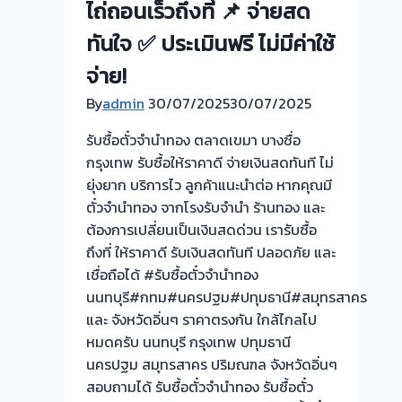
ชนิด
ไถ่ถอนเร็วถึงที่ 📌 จ่ายสด
ย่าน
ให้
พระปิ่น3
ทันใจ ✅ ประเมินฟรี ไม่มีค่าใช้
ราคา
บางใหญ่
จ่าย!
สูง!
นนทบุรี
💵
ครับ⭐
By
admin
30/07/2025
30/07/2025
เปลี่ยน
รับซื้อตั๋วจำนำทอง ตลาดเขมา บางซื่อ
ตั๋ว
กรุงเทพ รับซื้อให้ราคาดี จ่ายเงินสดทันที ไม่
จำนำ
ยุ่งยาก บริการไว ลูกค้าแนะนำต่อ หากคุณมี
เป็น
ตั๋วจำนำทอง จากโรงรับจำนำ ร้านทอง และ
เงินสด
ต้องการเปลี่ยนเป็นเงินสดด่วน เรารับซื้อ
ไม่
ถึงที่ ให้ราคาดี รับเงินสดทันที ปลอดภัย และ
ต้อง
เชื่อถือได้ #รับซื้อตั๋วจำนำทอง
ทน
นนทบุรี#กทม#นครปฐม#ปทุมธานี#สมุทรสาคร
จ่าย
และ จังหวัดอิ่นๆ ราคาตรงกัน ใกล้ไกลไป
ดอกเบี้ย
หมดครับ นนทบุรี กรุงเทพ ปทุมธานี
แพง
นครปฐม สมุทรสาคร ปริมณฑล จังหวัดอิ่นๆ
เบื่อ
สอบถามได้ รับซื้อตั๋วจำนำทอง รับซื้อตั๋ว
ไหม