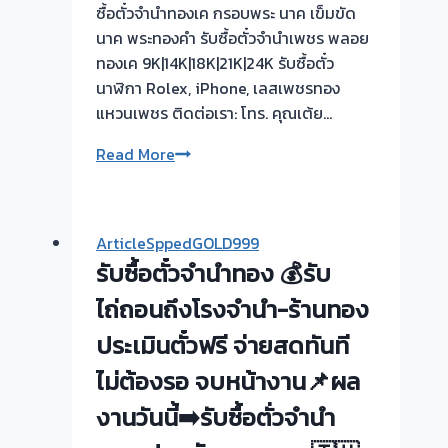
ซื้อตั๋วจำนำทองเค กรอบพระ นาค เข็มขัด
นาค พระทองคำ รับซื้อตั๋วจำนำเพชร พลอย
ทองเค 9K|14K|18K|21K|24K รับซื้อตั๋ว
นาฬิกา Rolex, iPhone, เลสเพชรทอง
แหวนเพชร ติดต่อเรา: โทร. คุณเต้ย…
รับ
Read More
ซื้อ
ตั๋ว
จำนำ
ArticleSppedGOLD999
ทอง
รับซื้อตั๋วจำนำทอง 💰รับ
ยินดี
บริการ
ไถ่ถอนถึงโรงจำนำ-ร้านทอง
💰
ประเมินตั๋วฟรี จ่ายสดทันที
รับ
ไม่ต้องรอ จบหน้างาน📌ผล
ไถ่ถอน
ถึง
งานวันนี้➡️รับซื้อตั่วจำนำ
โรง