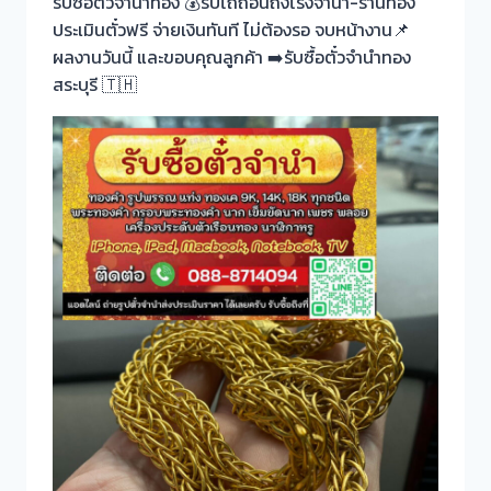
รับซื้อตั๋วจำนำทอง 💰รับไถ่ถอนถึงโรงจำนำ-ร้านทอง
ประเมินตั๋วฟรี จ่ายเงินทันที ไม่ต้องรอ จบหน้างาน📌
ผลงานวันนี้ และขอบคุณลูกค้า ➡️รับซื้อตั๋วจำนำทอง
สระบุรี 🇹🇭