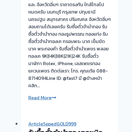
ดี
และ จังหวัดอิ่นๆ ราคาตรงกัน ใกล้ไกลไป
กว่า
หมดครับ นนทบุรี กรุงเทพ ปทุมธานี
วัน
นครปฐม สมุทรสาคร ปริมณฑล จังหวัดอิ่นๆ
นี้
สอบถามได้เลยครับ รับซื้อตั๋วจำนำทอง รับ
ให้
ซื้อตั๋วจำนำทอง ทองรูปพรรณ ทองแท่ง รับ
บริการ
ซื้อตั๋วจำนำทองเค กรอบพระ นาค เข็มขัด
ลูกค้า
นาค พระทองคำ รับซื้อตั๋วจำนำเพชร พลอย
พื้นที่
ทองเค 9K|14K|18K|21K|24K รับซื้อตั๋ว
บางบัวทอง-
นาฬิกา Rolex, iPhone, เลสเพชรทอง
บางรัก
แหวนเพชร ติดต่อเรา: โทร. คุณเต้ย 088-
พัฒนา
8714094Line ID: @fast7 มี @ข้างหน้า
นนทบุรี
คลิก…
รับ
Read More
ซื้อ
ตั๋ว
จำนำ
ArticleSppedGOLD999
ทอง