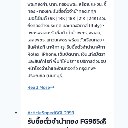
ต้อง
พระทองคำ, นาก, กรอบพระ, สร้อย, แหวน, จี้
รอ
ทอง • ทองเค: รับซื้อตั๋วจำนำทองเคทุก
จบไว
เปอร์เซ็นต์ (9K | 14K | 18K | 21K | 24K) รวม
📌
ถึงทองต่างประเทศ และทองอิตาลี (Italy) •
ผล
เพชรพลอย: รับซื้อตั๋วจำนำเพชร, พลอย,
งาน
เลสเพชร, แหวนเพชร พร้อมตัวเรือนทอง •
วัน
สินค้าไอที นาฬิกาหรู: รับซื้อตั๋วจำนำนาฬิกา
นี➡️รับ
Rolex, iPhone, เข็มขัดนาก, เงินแท่งมีตรา
ซื้อ
และสินค้าไอที พื้นที่ให้บริการ บริการด่วนจบ
ตั๋ว
หน้าโรงจำนำและร้านทองทั่ว กรุงเทพฯ
จำนำ
ปริมณฑล (นนทบุรี,…
ทอง
รับ
Read More
พระปิ่น3
ซื้อ
บางใหญ่
ตั๋ว
นนทบุรี
จำนำ
🇹🇭
ArticleSppedGOLD999
ทอง
ขอบคุณ
รับซื้อตั๋วจำนำทอง FG965💰
ทุก
ลูกค้า