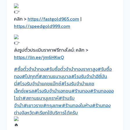
คลิก >
https://fastgold965.com
|
https://speedgold999.com
ส่งรูปตั๋วประเมินราคาฟรีทางไลน์: คลิก >
https://lin.ee/jm6HKwQ
#ซื้อตั๋วจำนำทอง
#รับซื้อตั๋วจำนำทองราคาสูง
#รับซื้อ
ทอง
#ไปทุกที่
#สถานธนานุบาล
#โรงรับจำนำอีซี่มัน
นี่
#โรงรับจำนำแคชแม๊กซ์
#โรงรับจำนำแคช
เอ็กซ์เพรส
#โรงรับจำนำเอกชน
#ร้านทอง
#ร้านทองออ
โรร่า
#สถานธนานุเคราห์
#ร้านรับ
จำนำ
#เยาวราช
#กรุงเทพ
#ร้านทองในห้าง
#ร้านทอง
ต่างจังหวัด
#เรียกใช้บริการได้ครับ