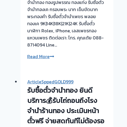
จำนำทอง ทองรูปพรรณ ทองแท่ง รับซื้อตั๋ว
กับ
จำนำทองเค กรอบพระ นาก เข็มขัดนาก
การ
พระทองคำ รับซื้อตั๋วจำนำเพชร พลอย
จ่าย
ทองเค 9K|14K|18K|21K|24K รับซื้อตั๋ว
ดอกเบี้ย
นาฬิกา Rolex, iPhone, เลสเพชรทอง
โรง
แหวนเพชร ติดต่อเรา: โทร. คุณเต้ย 088-
จำนำ?
8714094 Line…
เอา
ตั๋ว
รับ
Read More
จำนำ
ซื้อ
มา
ตั๋ว
ขาย
จำนำ
ให้
ArticleSppedGOLD999
ทอง
เรา
รับซื้อตั๋วจำนำทอง ยินดี
FG965
ได้
💰
บริการ💰รับไถ่ถอนถึงโรง
เงิน
ไถ่ถอน
ส่วน
จำนำร้านทอง ประเมินหน้า
เร็ว
ต่าง
ตั๋วฟรี จ่ายสดทันทีไม่ต้องรอ
ถึงที่
เหลือ