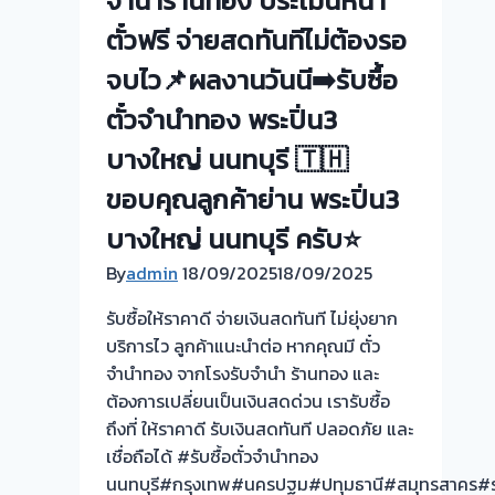
จำนำร้านทอง ประเมินหน้า
ราคา
ตั๋วฟรี จ่ายสดทันทีไม่ต้องรอ
ดี!
💵
จบไว📌ผลงานวันนี➡️รับซื้อ
ไม่
ตั๋วจำนำทอง พระปิ่น3
ต้อง
ทน
บางใหญ่ นนทบุรี 🇹🇭
จ่าย
ขอบคุณลูกค้าย่าน พระปิ่น3
ดอก
แพง!
บางใหญ่ นนทบุรี ครับ⭐
เอา
By
admin
18/09/2025
18/09/2025
ตั๋ว
จำนำ
รับซื้อให้ราคาดี จ่ายเงินสดทันที ไม่ยุ่งยาก
มา
บริการไว ลูกค้าแนะนำต่อ หากคุณมี ตั๋ว
ขาย
จำนำทอง จากโรงรับจำนำ ร้านทอง และ
เป็น
ต้องการเปลี่ยนเป็นเงินสดด่วน เรารับซื้อ
เงิน
ถึงที่ ให้ราคาดี รับเงินสดทันที ปลอดภัย และ
กับ
เชื่อถือได้ #รับซื้อตั๋วจำนำทอง
เรา
นนทบุรี#กรุงเทพ#นครปฐม#ปทุมธานี#สมุทรสาคร#รา