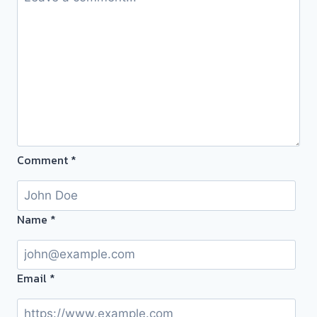
โรง
จำนำ-
ร้าน
ทอง
ประเมิน
ตั๋ว
ฟรี
จ่าย
สด
Comment
*
ทันที
ไม่
ต้อง
รอ
Name
*
จบ
หน้า
งาน
Email
*
📌
ผล