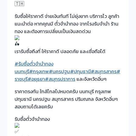
รับซื้อให้ราคาดี จ่ายเงินทันที ไม่ยุ่งยาก บริการไว ลูกค้า
แนะนำต่อ หากคุณมี ตั๋วจำนำทอง จากโรงรับจำนำ ร้าน
ทอง และต้องการเปลี่ยนเป็นเงินสดด่วน
เรารับซื้อถึงที่ ให้ราคาดี ปลอดภัย และเชื่อถือได้
#รับซื้อตั๋วจำนำทอง
นนทบุรี
#กรุงเทพ
#นครปฐม
#ปทุมธานี
#สมุทรสาคร
#
ราชบุรี
#อยุธยา
#สมุทรปราการ
และจังหวัดอิ่นๆ
ราคาตรงกัน ใกล้ไกลไปหมดครับ นนทบุรี กรุงเทพ
ปทุมธานี นครปฐม สมุทรสาคร ปริมณฑล จังหวัดอิ่นๆ
สอบถามได้เลยครับ
รับซื้อตั๋วจำนำทอง