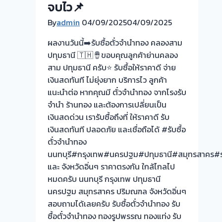
📌
จบไว📌
ใช้
จ่าย
บริการ
By
admin
04/09/2025
04/09/2025
สด
ด่วน
ทันใจ
ถึงที่
ผลงานวันนี้➡️รับซื้อตั๋วจำนำทอง คลองสาม
✅
ประเมิน
ปทุมธานี 🇹🇭🪘ขอบคุณลูกค้าย่านคลอง
ประเมิน
ราคา
สาม ปทุมธานี ครับ⭐ รับซื้อให้ราคาดี จ่าย
ฟรี
ฟรี
เงินสดทันที ไม่ยุ่งยาก บริการไว ลูกค้า
ไม่มี
ไม่มี
แนะนำต่อ หากคุณมี ตั๋วจำนำทอง จากโรงรับ
ค่า
ค่า
จำนำ ร้านทอง และต้องการเปลี่ยนเป็น
ใช้
ใช้
เงินสดด่วน เรารับซื้อถึงที่ ให้ราคาดี รับ
จ่าย!
จ่าย!
เงินสดทันที ปลอดภัย และเชื่อถือได้ #รับซื้อ
ตั๋วจำนำทอง
นนทบุรี#กรุงเทพ#นครปฐม#ปทุมธานี#สมุทรสาคร#รา
และ จังหวัดอิ่นๆ ราคาตรงกัน ใกล้ไกลไป
หมดครับ นนทบุรี กรุงเทพ ปทุมธานี
นครปฐม สมุทรสาคร ปริมณฑล จังหวัดอิ่นๆ
สอบถามได้เลยครับ รับซื้อตั๋วจำนำทอง รับ
ซื้อตั๋วจำนำทอง ทองรูปพรรณ ทองแท่ง รับ