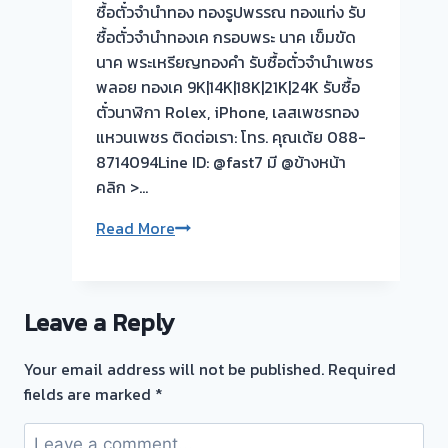
ซื้อตั๋วจำนำทอง ทองรูปพรรณ ทองแท่ง รับ
ซื้อตั๋วจำนำทองเค กรอบพระ นาค เข็มขัด
นาค พระเหรียญทองคำ รับซื้อตั๋วจำนำเพชร
พลอย ทองเค 9K|14K|18K|21K|24K รับซื้อ
ตั๋วนาฬิกา Rolex, iPhone, เลสเพชรทอง
แหวนเพชร ติดต่อเรา: โทร. คุณเต้ย 088-
8714094Line ID: @fast7 มี @ข้างหน้า
คลิก >…
รับ
Read More
ซื้อ
ตั๋ว
จำนำ
Leave a Reply
ทอง
💰
Your email address will not be published.
Required
รับ
fields are marked
*
ไถ่ถอน
ถึง