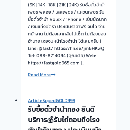
(9K | 14K | 18K | 21K | 24K) รับซื้อตั๋วจำนำ
เพชร พลอย / เลสเพชร / แหวนเพชร รับ
ซื้อตั๋วจำนำ Rolex / iPhone / เข็มขัดนาก
/ เงินแท่งมีตรา ประเมินราคาฟรี จบไว จ่าย
หน้างาน ไม่ต้องเอากลับไปเช็ต ไม่ต้องมอบ
อำนาจ เจอจบหน้าโรงจำนำ ได้เลยครับ !
Line: @fast7 https://lin.ee/jm6HKwQ
Tel: 088-8714094 (คุณเต้ย) Web:
https://fastgold965.com |…
🟢
Read More
รับ
ซื้อ
ตั๋ว
ArticleSppedGOLD999
จำนำ
รับซื้อตั๋วจำนำทอง ยินดี
ทุก
ชนิด
บริการ💰รับไถ่ถอนถึงโรง
ให้