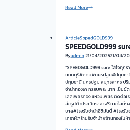
รับ
Read More
ซื้อ
ตั๋ว
จำนำ
ทุก
ArticleSppedGOLD999
ชนิด
SPEEDGOLD999 sure ใ
ให้
By
admin
21/04/2025
21/04/20
ราคา
ดี!
“SPEEDGOLD999 sure ใส่ใจทุกรายละ
นนทบุรี#กทม#นครปฐม#ปทุมธานี#ส
ปทุมธานี นครปฐม สมุทรสาคร ปริมณฑ
จำนำทองเค กรอบพระ นาก เข็มขัดนา
เลสเพชรทอง แหวนเพชร ติดต่อเรา:
ส่งรูปตั๋วประเมินราคาฟรีทางไลน์
บาล#โรงรับจำนำอีซี่มันนี่ #โร
เคราห์#ร้านรับจำนำ#ร้านทองในห้
SPEEDGOLD999