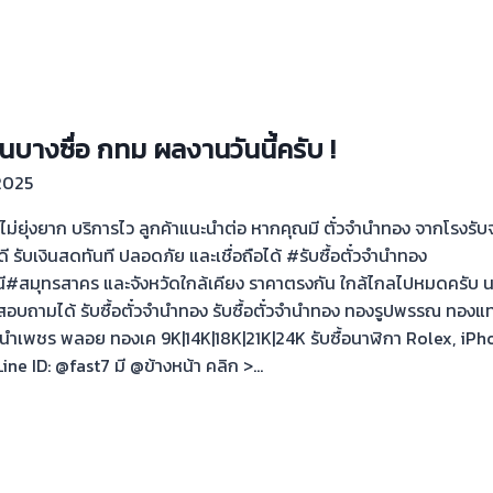
่านบางซื่อ กทม ผลงานวันนี้ครับ !
2025
ที ไม่ยุ่งยาก บริการไว ลูกค้าแนะนำต่อ หากคุณมี ตั๋วจำนำทอง จากโรงร
ดี รับเงินสดทันที ปลอดภัย และเชื่อถือได้ #รับซื้อตั๋วจำนำทอง
มุทรสาคร และจังหวัดใกล้เคียง ราคาตรงกัน ใกล้ไกลไปหมดครับ นน
อบถามได้ รับซื้อตั๋วจำนำทอง รับซื้อตั๋วจำนำทอง ทองรูปพรรณ ทองแท
วจำนำเพชร พลอย ทองเค 9K|14K|18K|21K|24K รับซื้อนาฬิกา Rolex, i
ine ID: @fast7 มี @ข้างหน้า คลิก >…