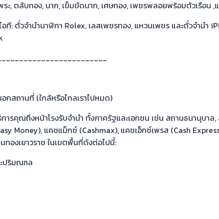
บพระ, ตลับทอง, นาก, เข็มขัดนาก, เศษทอง, เพชรพลอยพร้อมตัวเรือน ,แท
 ไอที: ตั๋วจำนำนาฬิกา Rolex, เลสเพชรทอง, แหวนเพชร และตั๋วจำนำ iP
k
_________________________
อนนอกสถานที่ (ใกล้หรือไกลเราไปหมด)
ิการคุณถึงหน้าโรงรับจำนำ ทั้งภาครัฐและเอกชน เช่น สถานธนานุบาล, 
่ (Easy Money), แคชแม็กซ์ (Cashmax), แคชเอ็กซ์เพรส (Cash Express
นทองเยาวราช ในเขตพื้นที่ดังต่อไปนี้:
ละปริมณฑล