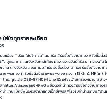
ส่ใจทุกรายละเอียด
25
เอียด ” เรียกใช้บริการได้เลยครับ #รับซื้อตั๋วจำนำทอง #รับซื้อตั๋
มุทรสาคร และจังหวัดใกล้เคียง ผลงานงานวันนี้ครับ ราคาตรงกัน ใ
ล ต่างจังหวัด สอบถามได้ครับ รับซื้อตั๋วจำนำทอง รับซื้อตั๋วจำนำทอ
ก พระทองคำ รับซื้อตั๋วจำนำเพชร พลอย ทองเค 18K(เค), 14K(เค), 9K(
 โทร. คุณเต้ย 088-8714094 Line ID: @fast7 มีเครื่องหมาย @ข้า
: คลิกhttps://lin.ee/jm6HKwQ #ซื้อตั๋วจำนำทอง#รับซื้อตั๋วจำนำท
งรับจำนำแคชแม๊กซ์#โรงรับจำนำแคชเอ็กซ์เพรส#โรงรับจำนำเอกชน#ร้
าง