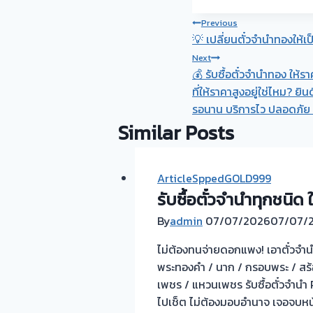
Post
Previous
💡 เปลี่ยนตั๋วจำนำทองให้เป็
navigation
Next
💰 รับซื้อตั๋วจำนำทอง ให้ร
ที่ให้ราคาสูงอยู่ใช่ไหม? ย
รอนาน บริการไว ปลอดภัย แล
Similar Posts
ArticleSppedGOLD999
รับซื้อตั๋วจำนำทุกชนิด 
By
admin
07/07/2026
07/07/
ไม่ต้องทนจ่ายดอกแพง! เอาตั๋วจำนำ
พระทองคำ / นาก / กรอบพระ / สร้อย 
เพชร / แหวนเพชร รับซื้อตั๋วจำนำ 
ไปเช็ต ไม่ต้องมอบอำนาจ เจอจบหน