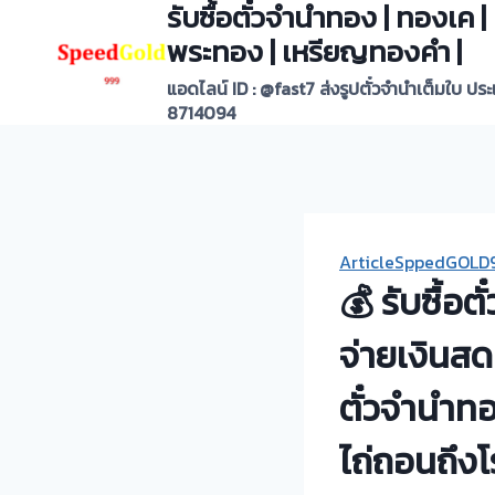
รับซื้อตั๋วจำนำทอง | ทองเค
Skip
to
พระทอง | เหรียญทองคำ |
content
แอดไลน์ ID : @fast7 ส่งรูปตั๋วจำนำเต็มใบ ปร
8714094
ArticleSppedGOLD
💰 รับซื้อต
จ่ายเงินสด
ตั๋วจำนำทอง
ไถ่ถอนถึง