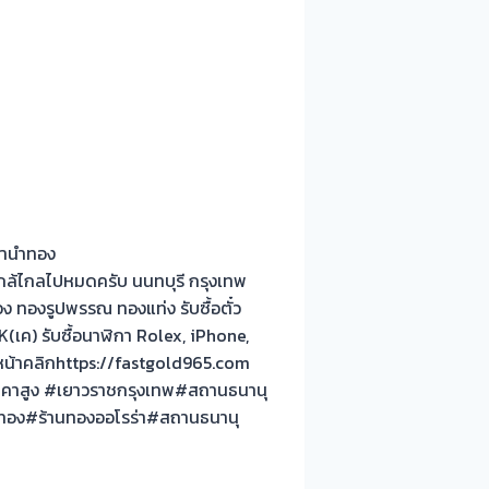
วจำนำทอง
กล้ไกลไปหมดครับ นนทบุรี กรุงเทพ
ง ทองรูปพรรณ ทองแท่ง รับซื้อตั๋ว
เค) รับซื้อนาฬิกา Rolex, iPhone,
งหน้าคลิกhttps://fastgold965.com
องราคาสูง #เยาวราชกรุงเทพ#สถานธนานุ
านทอง#ร้านทองออโรร่า#สถานธนานุ