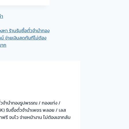
่า
องหา ร้านรับซื้อตั๋วจำนำทอง
น์ จ่ายเงินสดทันทีไม่ต้อง
งยาก
อตั๋วจำนำทองรูปพรรณ / ทองแท่ง /
24K) รับซื้อตั๋วจำนำเพชร พลอย / เลส
คาฟรี จบไว จ่ายหน้างาน ไม่ต้องเอากลับ