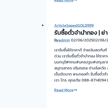
Read More
sure
ใส่ใจ
ทุก
ราย
ArticleSppedGOLD999
ละเอียด
รับซื้อตั่วจำนำทอง | ย
By
admin
02/06/2025
02/06/
เรารับซื้อให้ราคาดี จ่ายเงินสดทัน
ด่วน เรารับซื้อตั๋วจำนำทอง ให้ราคา
นนทบุรี#กทม#นครปฐม#ปทุมธานี#ส
สมุทรสาคร ปริมณฑล ต่างจังหวัด ส
เข็มขัดนาก พระทองคำ รับซื้อตั๋
เรา: โทร. คุณเต้ย 088-8714094 L
รับ
Read More
ซื้อ
ตั่ว
จำนำ