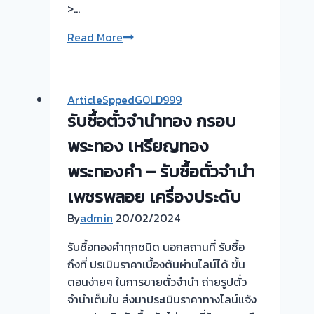
>…
รับ
Read More
ซื้อ
ตั่ว
จำนำ
ArticleSppedGOLD999
ทอง
รับซื้อตั๋วจำนำทอง กรอบ
|
ย่าน
พระทอง เหรียญทอง
ห้วยขวาง
พระทองคำ – รับซื้อตั๋วจำนำ
–
เพชรพลอย เครื่องประดับ
ผล
งาน
By
admin
20/02/2024
วัน
รับซื้อทองคำทุกชนิด นอกสถานที่ รับซื้อ
นี้
ถึงที่ ปรเมินราคาเบื้องต้นผ่านไลน์ได้ ขั้น
ครับ
ตอนง่ายๆ ในการขายตั๋วจำนำ ถ่ายรูปตั๋ว
!
จำนำเต็มใบ ส่งมาประเมินราคาทางไลน์แจ้ง
เรา