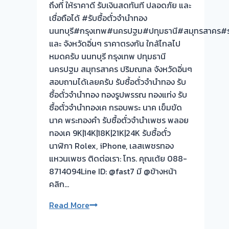
ถึงที่ ให้ราคาดี รับเงินสดทันที ปลอดภัย และ
เชื่อถือได้ #รับซื้อตั๋วจำนำทอง
นนทบุรี#กรุงเทพ#นครปฐม#ปทุมธานี#สมุทรสาคร#รา
และ จังหวัดอิ่นๆ ราคาตรงกัน ใกล้ไกลไป
หมดครับ นนทบุรี กรุงเทพ ปทุมธานี
นครปฐม สมุทรสาคร ปริมณฑล จังหวัดอิ่นๆ
สอบถามได้เลยครับ รับซื้อตั๋วจำนำทอง รับ
ซื้อตั๋วจำนำทอง ทองรูปพรรณ ทองแท่ง รับ
ซื้อตั๋วจำนำทองเค กรอบพระ นาค เข็มขัด
นาค พระทองคำ รับซื้อตั๋วจำนำเพชร พลอย
ทองเค 9K|14K|18K|21K|24K รับซื้อตั๋ว
นาฬิกา Rolex, iPhone, เลสเพชรทอง
แหวนเพชร ติดต่อเรา: โทร. คุณเต้ย 088-
8714094Line ID: @fast7 มี @ข้างหน้า
คลิก…
รับ
Read More
ซื้อ