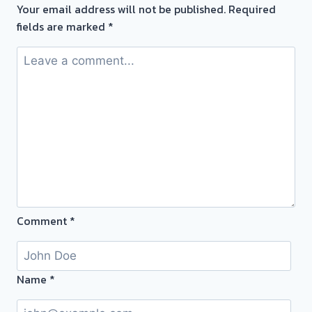
Your email address will not be published.
Required
พระทอง
fields are marked
*
เหรียญ
ทอง
พระทอง
คำ
–
รับ
ซื้อ
ตั๋ว
จำนำ
เพชร
พลอย
Comment
*
เครื่อง
ประดับ
Name
*