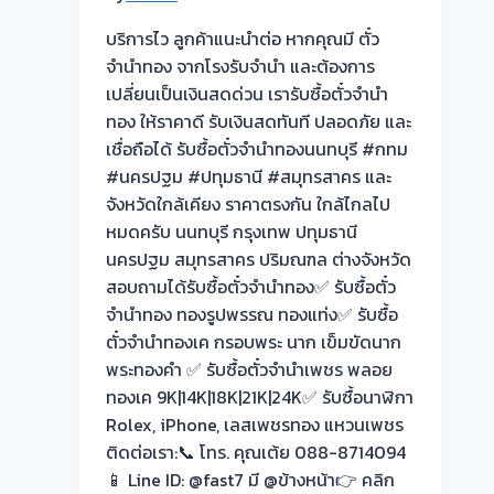
🇹🇭
บางบัวทอง-
ขอบคุณ
บริการไว ลูกค้าแนะนำต่อ หากคุณมี ตั๋ว
บางรัก
ลูกค้า
จำนำทอง จากโรงรับจำนำ และต้องการ
พัฒนา
ย่าน
เปลี่ยนเป็นเงินสดด่วน เรารับซื้อตั๋วจำนำ
นนทบุรี
พระปิ่น3
ทอง ให้ราคาดี รับเงินสดทันที ปลอดภัย และ
บางใหญ่
เชื่อถือได้ รับซื้อตั๋วจำนำทองนนทบุรี #กทม
นนทบุรี
#นครปฐม #ปทุมธานี #สมุทรสาคร และ
ครับ⭐
จังหวัดใกล้เคียง ราคาตรงกัน ใกล้ไกลไป
หมดครับ นนทบุรี กรุงเทพ ปทุมธานี
นครปฐม สมุทรสาคร ปริมณฑล ต่างจังหวัด
สอบถามได้รับซื้อตั๋วจำนำทอง✅ รับซื้อตั๋ว
จำนำทอง ทองรูปพรรณ ทองแท่ง✅ รับซื้อ
ตั๋วจำนำทองเค กรอบพระ นาก เข็มขัดนาก
พระทองคำ ✅ รับซื้อตั๋วจำนำเพชร พลอย
ทองเค 9K|14K|18K|21K|24K✅ รับซื้อนาฬิกา
Rolex, iPhone, เลสเพชรทอง แหวนเพชร
ติดต่อเรา:📞 โทร. คุณเต้ย 088-8714094
📱 Line ID: @fast7 มี @ข้างหน้า👉 คลิก