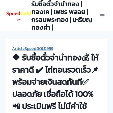
รับซื้อตั๋วจำนำทอง |
Skip
to
ทองเค | เพชร พลอย |
content
กรอบพระทอง | เหรียญ
ทองคำ |
ArticleSppedGOLD999
🔶 รับซื้อตั๋วจำนำทอง💰 ให้
ราคาดี ✔️ ไถ่ถอนรวดเร็ว📌
พร้อมจ่ายเงินสดทันที✅
ปลอดภัย เชื่อถือได้ 100%
📲 ประเมินฟรี ไม่มีค่าใช้