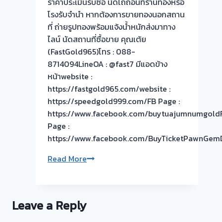
ราคาประเมินรับซื้อ นัดไถ่ถอนที่ร้านทองหรือ
รับ
โรงรับจำนำ หากต้องการขายทองนอกสถาน
ซื้อ
ที่ ถ่ายรูปทองพร้อมแจ้งน้ำหนักส่งมาทาง
ให้
ไลน์ นัดสถานที่ซื้อขาย คุณเต้ย
ราคา
(FastGold965)โทร : 088-
ดี
8714094LineOA : @fast7 มีแอดข้าง
จ่าย
หน้าwebsite :
เงินสด
https://fastgold965.com/website :
ทันที
https://speedgold999.com/FB Page :
ไม่
https://www.facebook.com/buytuajumnumgold
ยุ่ง
Page :
ยาก
https://www.facebook.com/BuyTicketPawnGem
รับ
Read More
ซื้อ
ตั๋ว
จำนำ
Leave a Reply
ทอง
กรอบ