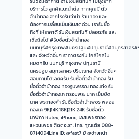
รับซื้อให้ราคาดี จ่ายเงินสดทันที ไม่ยุ่งยาก
บริการไว ลูกค้าแนะนำต่อ หากคุณมี ตั๋ว
จำนำทอง จากโรงรับจำนำ ร้านทอง และ
ต้องการเปลี่ยนเป็นเงินสดด่วน เรารับซื้อ
ถึงที่ ให้ราคาดี รับเงินสดทันที ปลอดภัย และ
เชื่อถือได้ #รับซื้อตั๋วจำนำทอง
นนทบุรี#กรุงเทพ#นครปฐม#ปทุมธานี#สมุทรสาคร#รา
และ จังหวัดอิ่นๆ ราคาตรงกัน ใกล้ไกลไป
หมดครับ นนทบุรี กรุงเทพ ปทุมธานี
นครปฐม สมุทรสาคร ปริมณฑล จังหวัดอิ่นๆ
สอบถามได้เลยครับ รับซื้อตั๋วจำนำทอง รับ
ซื้อตั๋วจำนำทอง ทองรูปพรรณ ทองแท่ง รับ
ซื้อตั๋วจำนำทองเค กรอบพระ นาค เข็มขัด
นาค พระทองคำ รับซื้อตั๋วจำนำเพชร พลอย
ทองเค 9K|14K|18K|21K|24K รับซื้อตั๋ว
นาฬิกา Rolex, iPhone, เลสเพชรทอง
แหวนเพชร ติดต่อเรา: โทร. คุณเต้ย 088-
8714094Line ID: @fast7 มี @ข้างหน้า