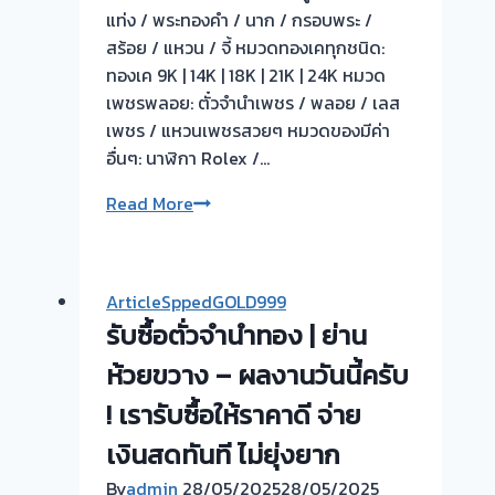
สด
แท่ง / พระทองคำ / นาก / กรอบพระ /
ทันที
สร้อย / แหวน / จี้ หมวดทองเคทุกชนิด:
ไม่
ทองเค 9K | 14K | 18K | 21K | 24K หมวด
ต้อง
เพชรพลอย: ตั๋วจำนำเพชร / พลอย / เลส
รอ
เพชร / แหวนเพชรสวยๆ หมวดของมีค่า
จบไว
อื่นๆ: นาฬิกา Rolex /…
📌
ผล
วัน
Read More
งาน
นี้
วัน
ให้
นี➡️รับ
บริการ
ArticleSppedGOLD999
ซื้อ
รับ
รับซื้อตั่วจำนำทอง | ย่าน
ตั๋ว
ซื้อ
จำนำ
ตั๋ว
ห้วยขวาง – ผลงานวันนี้ครับ
ทอง
จำนำ
! เรารับซื้อให้ราคาดี จ่าย
พระปิ่น3
ทอง
บางใหญ่
เงินสดทันที ไม่ยุ่งยาก
ลูกค้า
นนทบุรี
พื้นที่
By
admin
28/05/2025
28/05/2025