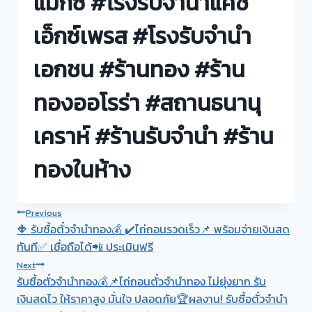
แม๊กซ์ #โรงรับจำนำแคช
เอ็กซ์เพรส #โรงรับจำนำ
เอกชน #ร้านทอง #ร้าน
ทองออโรร่า #สถานธนานุ
เคราห์ #ร้านรับจำนำ #ร้าน
ทองในห้าง
Post
Previous
🔶 รับซื้อตั๋วจำนำทอง💰 ✔️ไถ่ถอนรวดเร็ว📌 พร้อมจ่ายเงินสด
navigation
ทันที✅ เชื่อถือได้📲 ประเมินฟรี
Next
รับซื้อตั๋วจำนำทอง💰📌ไถ่ถอนตั๋วจำนำทอง ไม่ยุ่งยาก รับ
เงินสดไว ให้ราคาสูง มั่นใจ ปลอดภัย🏆ผลงาน! รับซื้อตั๋วจำนำ