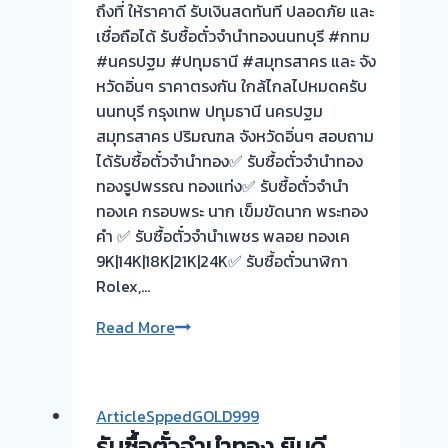
ถึงที่ ให้ราคาดี รับเงินสดทันที ปลอดภัย และ
สด
เชื่อถือได้ รับซื้อตั๋วจำนำทองนนทบุรี #กทม
ทันที
#นครปฐม #ปทุมธานี #สมุทรสาคร และ จัง
ไม่
หวัดอิ่นๆ ราคาตรงกัน ใกล้ไกลไปหมดครับ
ต้อง
นนทบุรี กรุงเทพ ปทุมธานี นครปฐม
รอ
สมุทรสาคร ปริมณฑล จังหวัดอิ่นๆ สอบถาม
จบ
ได้รับซื้อตั๋วจำนำทอง✅ รับซื้อตั๋วจำนำทอง
หน้า
ทองรูปพรรณ ทองแท่ง✅ รับซื้อตั๋วจำนำ
งาน
ทองเค กรอบพระ นาก เข็มขัดนาก พระทอง
📌
คำ ✅ รับซื้อตั๋วจำนำเพชร พลอย ทองเค
ผล
9K|14K|18K|21K|24K✅ รับซื้อตั๋วนาฬิกา
งาน
Rolex,…
วัน
นี้➡️รับ
ผล
Read More
ซื้อ
งาน
ตั่ว
รับ
จำนำ
ซื้อ
ArticleSppedGOLD999
ทอง
–
รับซื้อตั๋วจำนำทอง ยินดี
รามอินทรา