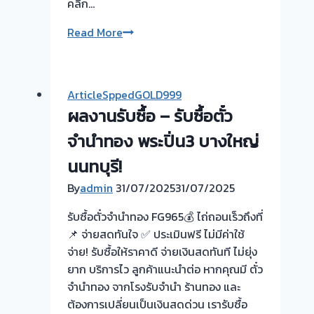
คลิก…
รับ
Read More
ซื้อ
ตั๋ว
จำนำ
ArticleSppedGOLD999
ทอง
ผลงานรับซื้อ – รับซื้อตั๋ว
💰
รับ
จำนำทอง พระปิ่น3 บางใหญ่
ไถ่ถอน
นนทบุรี!
ถึง
By
admin
31/07/2025
31/07/2025
โรง
จำนำ-
รับซื้อตั๋วจำนำทอง FG965💰 ไถ่ถอนเร็วถึงที่
ร้าน
📌 จ่ายสดทันใจ ✅ ประเมินฟรี ไม่มีค่าใช้
ทอง
จ่าย! รับซื้อให้ราคาดี จ่ายเงินสดทันที ไม่ยุ่ง
ประเมิน
ยาก บริการไว ลูกค้าแนะนำต่อ หากคุณมี ตั๋ว
ตั๋ว
จำนำทอง จากโรงรับจำนำ ร้านทอง และ
ฟรี
ต้องการเปลี่ยนเป็นเงินสดด่วน เรารับซื้อ
จ่าย