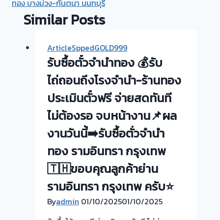
ทอง บางม่วง-กันตนา นนทบุรี
Similar Posts
ArticleSppedGOLD999
รับซื้อตั๋วจำนำทอง 💰รับ
ไถ่ถอนถึงโรงจำนำ-ร้านทอง
ประเมินตั๋วฟรี จ่ายสดทันที
ไม่ต้องรอ จบหน้างาน📌ผล
งานวันนี้➡️รับซื้อตั่วจำนำ
ทอง รามอินทรา กรุงเทพ
🇹🇭ขอบคุณลูกค้าย่าน
รามอินทรา กรุงเทพ ครับ⭐
By
admin
01/10/2025
01/10/2025