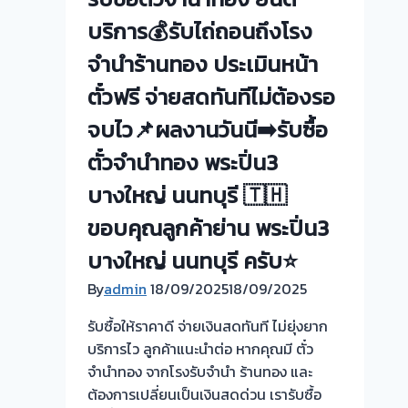
รับ
กรุงเทพ
ซื้อ
บริการ💰รับไถ่ถอนถึงโรง
🇹🇭
ตั๋ว
จำนำร้านทอง ประเมินหน้า
ขอบคุณ
จำนำ
ลูกค้า
ตั๋วฟรี จ่ายสดทันทีไม่ต้องรอ
ทอง
ย่าน
พระปิ่น3
จบไว📌ผลงานวันนี➡️รับซื้อ
รามอินทรา
บางใหญ่
ตั๋วจำนำทอง พระปิ่น3
กรุงเทพ
นนทบุรี!
ครับ⭐
บางใหญ่ นนทบุรี 🇹🇭
ขอบคุณลูกค้าย่าน พระปิ่น3
บางใหญ่ นนทบุรี ครับ⭐
By
admin
18/09/2025
18/09/2025
รับซื้อให้ราคาดี จ่ายเงินสดทันที ไม่ยุ่งยาก
บริการไว ลูกค้าแนะนำต่อ หากคุณมี ตั๋ว
จำนำทอง จากโรงรับจำนำ ร้านทอง และ
ต้องการเปลี่ยนเป็นเงินสดด่วน เรารับซื้อ