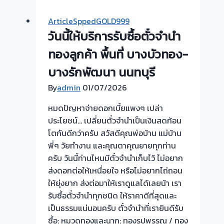
ตั๋ว
จำนำ
ArticleSppedGOLD999
ทอง
วันนี้ให้บริการรับซื้อตั๋วจำนำ
ยินดี
บริการ
ทองลูกค้า พื้นที่ บางบัวทอง-
💰
บางรักพัฒนา นนทบุรี
รับ
By
admin
01/07/2026
ไถ่ถอน
ถึง
หมดปัญหาจ่ายดอกเบี้ยแพงๆ เปล่า
โรง
ประโยชน์… เปลี่ยนตั๋วจำนำเป็นเงินสดก้อน
จำนำ
โตกันดีกว่าครับ สวัสดีคุณพ่อบ้าน แม่บ้าน
ร้าน
พี่ๆ วัยทำงาน และคุณตาคุณยายทุกท่าน
ทอง
ครับ วันนี้ท่านไหนมีตั๋วจำนำเก็บไว้ ไม่อยาก
ประเมิน
ส่งดอกต่อให้เหนื่อยใจ หรือไม่อยากไถ่ถอน
หน้า
ให้ยุ่งยาก ส่งต่อมาให้เราดูแลได้เลยน้า เรา
ตั๋ว
รับซื้อตั๋วจำนำทุกชนิด ให้ราคาดีที่สุดและ
ฟรี
เป็นธรรมแน่นอนครับ ตั๋วจำนำที่เรายินดีรับ
จ่าย
ซื้อ: หมวดทองและนาก: ทองรูปพรรณ / ทอง