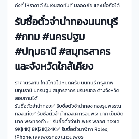
ถึงที่ ให้ราคาดี รับเงินสดทันที ปลอดภัย และเชื่อถือได้
รับซื้อตั๋วจำนำทองนนทบุรี
#กทม #นครปฐม
#ปทุมธานี #สมุทรสาคร
และจังหวัดใกล้เคียง
ราคาตรงกัน ใกล้ไกลไปหมดครับ นนทบุรี กรุงเทพ
ปทุมธานี นครปฐม สมุทรสาคร ปริมณฑล ต่างจังหวัด
สอบถามได้
รับซื้อตั๋วจำนำทอง✅ รับซื้อตั๋วจำนำทอง ทองรูปพรรณ
ทองแท่ง✅ รับซื้อตั๋วจำนำทองเค กรอบพระ นาก เข็มขัด
นาก พระทองคำ ✅ รับซื้อตั๋วจำนำเพชร พลอย ทองเค
9K|14K|18K|21K|24K✅ รับซื้อตั๋วนาฬิกา Rolex,
iPhone, เลสเพชรทอง แหวนเพชร