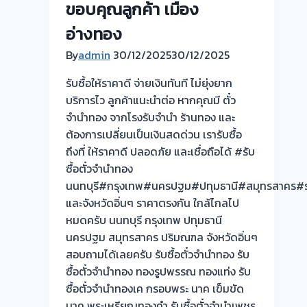
ขอบคุณลูกค้า เมือง
ไว
ลูกค้า
อ่างทอง
แนะนำ
By
admin
30/12/2025
30/12/2025
ต่อ
หาก
รับซื้อให้ราคาดี จ่ายเงินทันที ไม่ยุ่งยาก
คุณ
บริการไว ลูกค้าแนะนำต่อ หากคุณมี ตั๋ว
มี
จำนำทอง จากโรงรับจำนำ ร้านทอง และ
ตั๋ว
ต้องการเปลี่ยนเป็นเงินสดด่วน เรารับซื้อ
จำนำ
ถึงที่ ให้ราคาดี ปลอดภัย และเชื่อถือได้ #รับ
ทอง
ซื้อตั๋วจำนำทอง
จาก
นนทบุรี#กรุงเทพ#นครปฐม#ปทุมธานี#สมุทรสาคร#ร
โรง
และจังหวัดอิ่นๆ ราคาตรงกัน ใกล้ไกลไป
รับ
หมดครับ นนทบุรี กรุงเทพ ปทุมธานี
จำนำ
นครปฐม สมุทรสาคร ปริมณฑล จังหวัดอิ่นๆ
ร้าน
สอบถามได้เลยครับ รับซื้อตั๋วจำนำทอง รับ
ทอง
ซื้อตั๋วจำนำทอง ทองรูปพรรณ ทองแท่ง รับ
และ
ซื้อตั๋วจำนำทองเค กรอบพระ นาค เข็มขัด
ต้องการ
นาค พระเหรียญทองคำ รับซื้อตั๋วจำนำเพชร