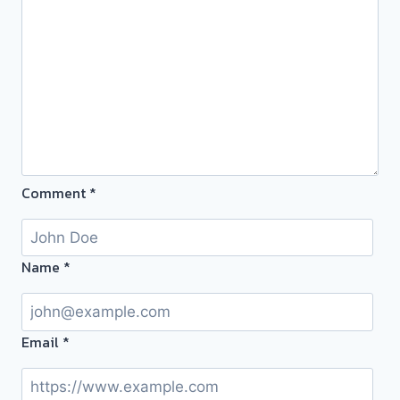
ทอง
ที่
ยินดี
วัน
บริการ
นี้
ประเมิน
ให้
หน้า
บริการ
ตั๋ว
ลูกค้า
ฟรี
บางรัก
ตลาด
พัฒนา
บางบัวทอง
Comment
*
นนทบุรี
นนทบุรี
ครับ
ครับ⭐
Name
*
Email
*