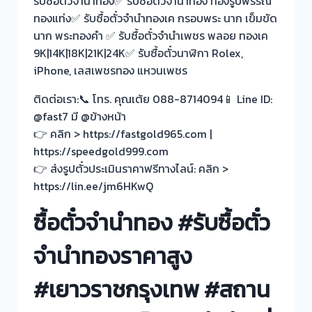
รับซื้อตั๋วจำนำทอง✅ รับซื้อตั๋วจำนำทอง ทองรูปพรรณ
ทองแท่ง✅ รับซื้อตั๋วจำนำทองเค กรอบพระ นาก เข็มขัด
นาก พระทองคำ ✅ รับซื้อตั๋วจำนำเพชร พลอย ทองเค
9K|14K|18K|21K|24K✅ รับซื้อตั๋วนาฬิกา Rolex,
iPhone, เลสเพชรทอง แหวนเพชร
ติดต่อเรา:📞 โทร. คุณเต้ย 088-8714094📱 Line ID:
@fast7 มี @ข้างหน้า
👉 คลิก > https://fastgold965.com |
https://speedgold999.com
👉 ส่งรูปตั๋วประเมินราคาฟรีทางไลน์: คลิก >
https://lin.ee/jm6HKwQ
ซื้อตั๋วจำนำทอง #รับซื้อตั๋ว
จำนำทองราคาสูง
#เยาวราชกรุงเทพ #สถาน