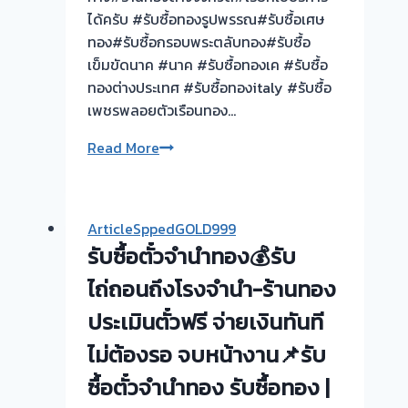
ได้ครับ #รับซื้อทองรูปพรรณ#รับซื้อเศษ
ทอง#รับซื้อกรอบพระตลับทอง#รับซื้อ
เข็มขัดนาค #นาค #รับซื้อทองเค #รับซื้อ
ทองต่างประเทศ #รับซื้อทองitaly #รับซื้อ
เพชรพลอยตัวเรือนทอง…
รับ
Read More
ซื้อ
ให้
ราคา
ArticleSppedGOLD999
ดี
รับซื้อตั๋วจำนำทอง💰รับ
จ่าย
เงิน
ไถ่ถอนถึงโรงจำนำ-ร้านทอง
ทันที
ประเมินตั๋วฟรี จ่ายเงินทันที
ไม่
ไม่ต้องรอ จบหน้างาน📌รับ
ยุ่ง
ยาก
ซื้อตั๋วจำนำทอง รับซื้อทอง |
บริการ