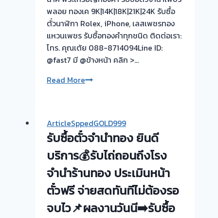
เปลี่ยน
พลอย ทองเค 9K|14K|18K|21K|24K รับซื้อ
เป็น
ตั๋วนาฬิกา Rolex, iPhone, เลสเพชรทอง
เงินสด
แหวนเพชร รับซื้อทองคำทุกชนิด ติดต่อเรา:
ด่วน
โทร. คุณเต้ย 088-8714094Line ID:
เรา
@fast7 มี @ข้างหน้า คลิก >…
รับ
รับ
Read More
ซื้อ
ซื้อ
ถึงที่
ตั๋ว
ให้
จำนำ
ราคา
ArticleSppedGOLD999
ทอง
ดี
รับซื้อตั๋วจำนำทอง ยินดี
💰
ปลอดภัย
รับ
บริการ💰รับไถ่ถอนถึงโรง
และ
ไถ่ถอน
เชื่อ
จำนำร้านทอง ประเมินหน้า
ถึง
ถือ
ตั๋วฟรี จ่ายสดทันทีไม่ต้องรอ
โรง
ได้
จำนำ-
จบไว📌ผลงานวันนี➡️รับซื้อ
ร้าน