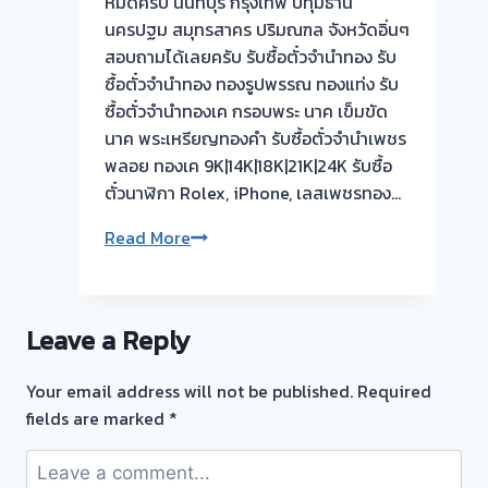
หมดครับ นนทบุรี กรุงเทพ ปทุมธานี
จบไว
นครปฐม สมุทรสาคร ปริมณฑล จังหวัดอิ่นๆ
📌
สอบถามได้เลยครับ รับซื้อตั๋วจำนำทอง รับ
ผล
ซื้อตั๋วจำนำทอง ทองรูปพรรณ ทองแท่ง รับ
งาน
ซื้อตั๋วจำนำทองเค กรอบพระ นาค เข็มขัด
วัน
นาค พระเหรียญทองคำ รับซื้อตั๋วจำนำเพชร
นี➡️รับ
พลอย ทองเค 9K|14K|18K|21K|24K รับซื้อ
ซื้อ
ตั๋วนาฬิกา Rolex, iPhone, เลสเพชรทอง…
ตั๋ว
จำนำ
รับ
Read More
ทอง
ซื้อ
ตลาด
ตั๋ว
บางบัวทอง
จำนำ
นนทบุรี
Leave a Reply
ทอง
🇹🇭
รับ
รับ
Your email address will not be published.
Required
ซื้อ
ซื้อ
fields are marked
*
ทอง
ตั๋ว
นอก
จำนำ
สถาน