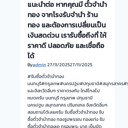
แนะนำต่อ หากคุณมี ตั๋วจำนำ
ราคา
ทอง จากโรงรับจำนำ ร้าน
ดี!
💵
ทอง และต้องการเปลี่ยนเป็น
ไม่
เงินสดด่วน เรารับซื้อถึงที่ ให้
ต้อง
ทน
ราคาดี ปลอดภัย และเชื่อถือ
จ่าย
ได้
ดอก!
เอา
By
admin
27/11/2025
27/11/2025
ตั๋ว
#รับซื้อตั๋วจำนำทอง
จำนำ
นนทบุรี#กรุงเทพ#นครปฐม#ปทุมธานี#สมุทรสาคร#ร
มาvาย
และจังหวัดอิ่นๆ ราคาตรงกัน ใกล้ไกลไป
เปลี่ยน
หมดครับ นนทบุรี กรุงเทพ ปทุมธานี
เป็น
นครปฐม สมุทรสาคร ปริมณฑล จังหวัดอิ่นๆ
เงิน
สอบถามได้เลยครับ รับซื้อตั๋วจำนำทอง รับ
ทุน
ซื้อตั๋วจำนำทอง ทองรูปพรรณ ทองแท่ง รับ
กับ
ซื้อตั๋วจำนำทองเค กรอบพระ นาค เข็มขัด