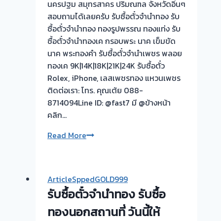
นครปฐม สมุทรสาคร ปริมณฑล จังหวัดอิ่นๆ
ทอง
สอบถามได้เลยครับ รับซื้อตั๋วจำนำทอง รับ
รับ
ซื้อตั๋วจำนำทอง ทองรูปพรรณ ทองแท่ง รับ
ซื้อ
ซื้อตั๋วจำนำทองเค กรอบพระ นาค เข็มขัด
ทอง
นาค พระทองคำ รับซื้อตั๋วจำนำเพชร พลอย
|
ทองเค 9K|14K|18K|21K|24K รับซื้อตั๋ว
ขอบคุณ
Rolex, iPhone, เลสเพชรทอง แหวนเพชร
ลูกค้า
ติดต่อเรา: โทร. คุณเต้ย 088-
เมือง
8714094Line ID: @fast7 มี @ข้างหน้า
อ่างทอง
คลิก…
รับ
Read More
ซื้อ
ตั๋ว
จำนำ
ArticleSppedGOLD999
ทอง
รับซื้อตั๋วจำนำทอง รับซื้อ
ยินดี
บริการ
ทองนอกสถานที่ วันนี้ให้