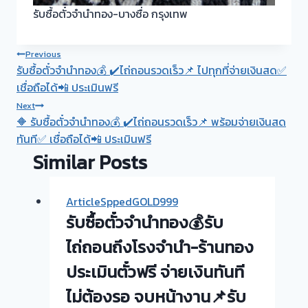
รับซื้อตั๋วจำนำทอง-บางซื่อ กรุงเทพ
Post
Previous
รับซื้อตั๋วจำนำทอง💰 ✔️ไถ่ถอนรวดเร็ว📌 ไปทุกที่จ่ายเงินสด✅
navigation
เชื่อถือได้📲 ประเมินฟรี
Next
🔶 รับซื้อตั๋วจำนำทอง💰 ✔️ไถ่ถอนรวดเร็ว📌 พร้อมจ่ายเงินสด
ทันที✅ เชื่อถือได้📲 ประเมินฟรี
Similar Posts
ArticleSppedGOLD999
รับซื้อตั๋วจำนำทอง💰รับ
ไถ่ถอนถึงโรงจำนำ-ร้านทอง
ประเมินตั๋วฟรี จ่ายเงินทันที
ไม่ต้องรอ จบหน้างาน📌รับ