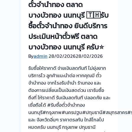
ตั๋วจำนำทอง ตลาด
ทอง
ประเมิน
บางบัวทอง นนทบุรี 🇹🇭รับ
ตั๋ว
ซื้อตั๋วจำนำทอง ยินดีบริการ
ฟรี
จ่าย
ประเมินหน้าตั๋วฟรี ตลาด
เงิน
บางบัวทอง นนทบุรี ครับ⭐
ทันที
By
admin
28/02/2026
ไม่
28/02/2026
ต้อง
รับซื้อให้ราคาดี จ่ายเงินสดทันที ไม่ยุ่งยาก
รอ
บริการไว ลูกค้าแนะนำต่อ หากคุณมี ตั๋ว
จบ
จำนำทอง จากโรงรับจำนำ ร้านทอง และ
หน้า
ต้องการเปลี่ยนเป็นเงินสดด่วน เรารับซื้อ
งาน
ถึงที่ ให้ราคาดี รับเงินสดทันที ปลอดภัย และ
📌
เชื่อถือได้ #รับซื้อตั๋วจำนำทอง
รับ
นนทบุรี#กรุงเทพ#นครปฐม#ปทุมธานี#สมุทรสาคร#รา
ซื้อ
และ จังหวัดอิ่นๆ ราคาตรงกัน ใกล้ไกลไป
ตั๋ว
หมดครับ นนทบุรี กรุงเทพ ปทุมธานี
จำนำ