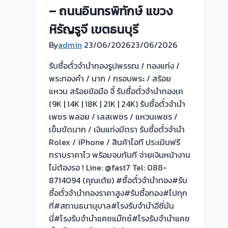
– ถนนอินทรพิทักษ์ แขวง
ทอง
ประเมิน
หิรัญรูจี เขตธนบุรี
ตั๋ว
By
admin
23/06/2026
23/06/2026
ฟรี
จ่าย
รับซื้อตั๋วจำนำทองรูปพรรณ / ทองแท่ง /
เงิน
พระทองคำ / นาก / กรอบพระ / สร้อย
ทันที
แหวน สร้อยข้อมือ จี้ รับซื้อตั๋วจำนำทองเค
ไม่
(9K | 14K | 18K | 21K | 24K) รับซื้อตั๋วจำนำ
ต้อง
เพชร พลอย / เลสเพชร / แหวนเพชร /
รอ
เข็มขัดนาก / เงินแท่งมีตรา รับซื้อตั๋วจำนำ
จบ
Rolex / iPhone / สินค้าไอที ประเมินฟรี
หน้า
ทราบราคาไว พร้อมจบทันที จ่ายเงินหน้างาน
งาน
ไม่ต้องรอ ! Line: @fast7 Tel: 088-
📌
8714094 (คุณเต้ย) #ซื้อตั๋วจำนำทอง#รับ
รับ
ซื้อตั๋วจำนำทองราคาสูง#รับซื้อทอง#ไปทุก
ซื้อ
ที่#สถานธนานุบาล#โรงรับจำนำอีซี่มัน
ตั๋ว
นี่#โรงรับจำนำแคชแม๊กซ์#โรงรับจำนำแคช
จำนำ