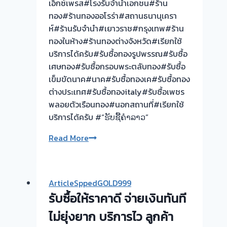
เอ็กซ์เพรส#โรงรับจำนำเอกชน#ร้าน
ทอง
ทอง#ร้านทองออโรร่า#สถานธนานุเครา
รับ
ห์#ร้านรับจำนำ#เยาวราช#กรุงเทพ#ร้าน
ซื้อ
ทองในห้าง#ร้านทองต่างจังหวัด#เรียกใช้
ทอง
บริการได้ครับ#รับซื้อทองรูปพรรณ#รับซื้อ
|
เศษทอง#รับซื้อกรอบพระตลับทอง#รับซื้อ
ตลาด
เข็มขัดนาค#นาค#รับซื้อทองเค#รับซื้อทอง
ศาลา
ต่างประเทศ#รับซื้อทองitaly#รับซื้อเพชร
ยา
พลอยตัวเรือนทอง#นอกสถานที่#เรียกใช้
นครปฐม
บริการได้ครับ #“ຮັບຊື້ຄຳລາວ”
🟢
Read More
รับ
ซื้อ
ตั๋ว
ArticleSppedGOLD999
จำนำ
รับซื้อให้ราคาดี จ่ายเงินทันที
ทุก
ชนิด
ไม่ยุ่งยาก บริการไว ลูกค้า
ให้