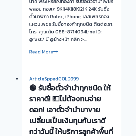
นาค พระเหรียญทองคำ รับซื้อตั๋วจำนำเพชร
พลอย ทองเค 9K|14K|18K|21K|24K รับซื้อ
ตั๋วนาฬิกา Rolex, iPhone, เลสเพชรทอง
แหวนเพชร รับซื้อทองคำทุกชนิด ติดต่อเรา:
โทร. คุณเต้ย 088-8714094Line ID:
@fast7 มี @ข้างหน้า คลิก >…
รับ
Read More
ซื้อ
ตั๋ว
จำนำ
ArticleSppedGOLD999
ทอง
🟢 รับซื้อตั๋วจำนำทุกชนิด ให้
💰
รับ
ราคาดี! 💵ไม่ต้องทนจ่าย
ไถ่ถอน
ดอก! เอาตั๋วจำนำมาvาย
ถึง
เปลี่ยนเป็นเงินทุนกับเราดี
โรง
จำนำ-
กว่าวันนี้ ให้บริการลูกค้าพื้นที่
ร้าน