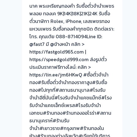
เรา
นาค พระเหรียญทองคำ รับซื้อตั๋วจำนำเพชร
ดี
พลอย ทองเค 9K|14K|18K|21K|24K รับซื้อ
กว่า
ตั๋วนาฬิกา Rolex, iPhone, เลสเพชรทอง
วัน
แหวนเพชร รับซื้อทองคำทุกชนิด ติดต่อเรา:
นี้
โทร. คุณเต้ย 088-8714094Line ID:
ให้
@fast7 มี @ข้างหน้า คลิก >
บริการ
https://fastgold965.com |
ลูกค้า
https://speedgold999.com ส่งรูปตั๋ว
พื้นที่
ประเมินราคาฟรีทางไลน์: คลิก >
–
https://lin.ee/jm6HKwQ #ซื้อตั๋วจำนำ
ถนน
ทอง#รับซื้อตั๋วจำนำทองราคาสูง#รับซื้อ
อินทรพิทักษ์
ทอง#ไปทุกที่#สถานธนานุบาล#โรงรับ
แขวง
จำนำอีซี่มันนี่#โรงรับจำนำแคชแม๊กซ์#โรง
หิรัญ
รับจำนำแคชเอ็กซ์เพรส#โรงรับจำนำ
รูจี
เอกชน#ร้านทอง#ร้านทองออโรร่า#สถาน
เขต
ธนานุเคราห์#ร้านรับ
ธนบุรี
จำนำ#เยาวราช#กรุงเทพ#ร้านทองใน
ห้าง#ร้านทองต่างจังหวัด#เรียกใช้บริการ