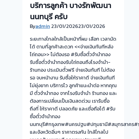
💰
บริการลูกค้า บางรักพัฒนา
รับ
นนทบุรี ครับ
ไถ่ถอน
ถึง
By
admin
23/01/2026
23/01/2026
โรง
ระยะทางไกลใกล้เป็นหน้าที่ผม เลือก เวลานัด
จำนำ
ได้ ตามที่ลูกค้าสะดวก <<จ่ายเงินทันทีหลัง
ร้าน
ไถ่ถอน>> ไม่ต้องรอ #รับซื้อตั๋วจำนำทอง
ทอง
รับซื้อตั๋วจำนำทองรับไถ่ถอนถึงโรงจำนำ-
ประเมิน
ร้านทอง ประเมินตั๋วฟรี จ่ายเงินทันที ไม่ต้อง
หน้า
รอ จบหน้างาน รับซื้อให้ราคาดี จ่ายเงินทันที
ตั๋ว
ไม่ยุ่งยาก บริการไว ลูกค้าแนะนำต่อ หากคุณ
ฟรี
มี ตั๋วจำนำทอง จากโรงรับจำนำ ร้านทอง และ
จ่าย
ต้องการเปลี่ยนเป็นเงินสดด่วน เรารับซื้อ
สด
ถึงที่ ให้ราคาดี ปลอดภัย และเชื่อถือได้ #รับ
ทันที
ซื้อตั๋วจำนำทอง
ไม่
นนทบุรี#กรุงเทพ#นครปฐม#ปทุมธานี#สมุทรสาคร#ร
ต้อง
และจังหวัดอิ่นๆ ราคาตรงกัน ใกล้ไกลไป
รอ