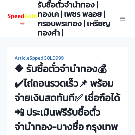
รับซื้อตั๋วจำนำทอง |
Skip
to
ทองเค | เพชร พลอย |
content
กรอบพระทอง | เหรียญ
ทองคำ |
ArticleSppedGOLD999
🔶 รับซื้อตั๋วจำนำทอง💰
✔️ไถ่ถอนรวดเร็ว📌 พร้อม
จ่ายเงินสดทันที✅ เชื่อถือได้
📲 ประเมินฟรีรับซื้อตั๋ว
จำนำทอง-บางซื่อ กรุงเทพ