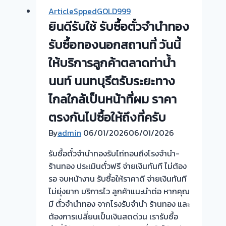
จำนำ
🇹🇭
ArticleSppedGOLD999
ทอง
รับ
ยินดีรับใช้ รับซื้อตั๋วจำนำทอง
💰
ซื้อ
รับ
รับซื้อทองนอกสถานที่ วันนี้
ตั๋ว
ไถ่ถอน
ให้บริการลูกค้าตลาดท่าน้ำ
จำนำ
ถึง
ทอง
นนท์ นนทบุรีตรับระยะทาง
โรง
ยินดี
จำนำ-
ไกลใกล้เป็นหน้าที่ผม ราคา
บริการ
ร้าน
ประเมิน
ตรงกันไปซื้อให้ถึงที่ครับ
ทอง
หน้า
ประเมิน
By
admin
06/01/2026
06/01/2026
ตั๋ว
ตั๋ว
ฟรี
รับซื้อตั๋วจำนำทองรับไถ่ถอนถึงโรงจำนำ-
ฟรี
ตลาด
ร้านทอง ประเมินตั๋วฟรี จ่ายเงินทันที ไม่ต้อง
จ่าย
ศาลา
รอ จบหน้างาน รับซื้อให้ราคาดี จ่ายเงินทันที
เงิน
ยา
ไม่ยุ่งยาก บริการไว ลูกค้าแนะนำต่อ หากคุณ
ทันที
ครับ⭐
มี ตั๋วจำนำทอง จากโรงรับจำนำ ร้านทอง และ
ไม่
ต้องการเปลี่ยนเป็นเงินสดด่วน เรารับซื้อ
ต้อง