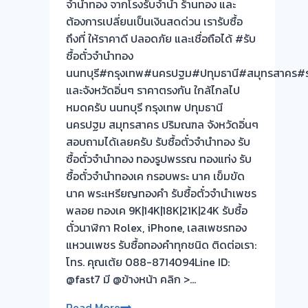
จำนำทอง จากโรงรับจำนำ ร้านทอง และ
ไม่
ต้องการเปลี่ยนเป็นเงินสดด่วน เรารับซื้อ
ต้อง
ถึงที่ ให้ราคาดี ปลอดภัย และเชื่อถือได้ #รับ
รอ
ซื้อตั๋วจำนำทอง
จบ
นนทบุรี#กรุงเทพ#นครปฐม#ปทุมธานี#สมุทรสาคร#ร
หน้า
และจังหวัดอิ่นๆ ราคาตรงกัน ใกล้ไกลไป
งาน
หมดครับ นนทบุรี กรุงเทพ ปทุมธานี
📌
นครปฐม สมุทรสาคร ปริมณฑล จังหวัดอิ่นๆ
รับ
สอบถามได้เลยครับ รับซื้อตั๋วจำนำทอง รับ
ซื้อ
ซื้อตั๋วจำนำทอง ทองรูปพรรณ ทองแท่ง รับ
ตั๋ว
ซื้อตั๋วจำนำทองเค กรอบพระ นาค เข็มขัด
จำนำ
นาค พระเหรียญทองคำ รับซื้อตั๋วจำนำเพชร
ทอง
พลอย ทองเค 9K|14K|18K|21K|24K รับซื้อ
รับ
ตั๋วนาฬิกา Rolex, iPhone, เลสเพชรทอง
ซื้อ
แหวนเพชร รับซื้อทองคำทุกชนิด ติดต่อเรา:
ทอง
โทร. คุณเต้ย 088-8714094Line ID:
นาค
@fast7 มี @ข้างหน้า คลิก >…
เสนา
รับ
Read More