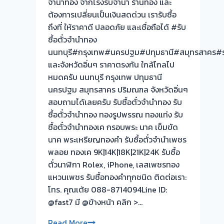
จำนำทอง จากโรงรับจำนำ ร้านทอง และ
ต้องการเปลี่ยนเป็นเงินสดด่วน เรารับซื้อ
ถึงที่ ให้ราคาดี ปลอดภัย และเชื่อถือได้ #รับ
ซื้อตั๋วจำนำทอง
นนทบุรี#กรุงเทพ#นครปฐม#ปทุมธานี#สมุทรสาคร#ร
และจังหวัดอิ่นๆ ราคาตรงกัน ใกล้ไกลไป
หมดครับ นนทบุรี กรุงเทพ ปทุมธานี
นครปฐม สมุทรสาคร ปริมณฑล จังหวัดอิ่นๆ
สอบถามได้เลยครับ รับซื้อตั๋วจำนำทอง รับ
ซื้อตั๋วจำนำทอง ทองรูปพรรณ ทองแท่ง รับ
ซื้อตั๋วจำนำทองเค กรอบพระ นาค เข็มขัด
นาค พระเหรียญทองคำ รับซื้อตั๋วจำนำเพชร
พลอย ทองเค 9K|14K|18K|21K|24K รับซื้อ
ตั๋วนาฬิกา Rolex, iPhone, เลสเพชรทอง
แหวนเพชร รับซื้อทองคำทุกชนิด ติดต่อเรา:
โทร. คุณเต้ย 088-8714094Line ID:
@fast7 มี @ข้างหน้า คลิก >…
รับ
Read More