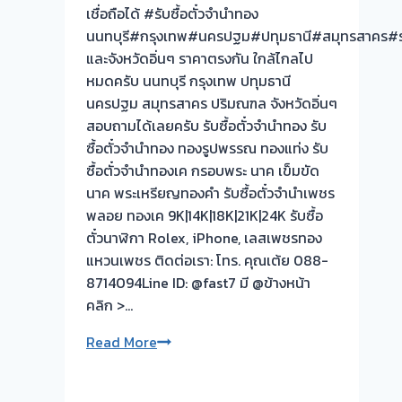
เชื่อถือได้ #รับซื้อตั๋วจำนำทอง
สด
นนทบุรี#กรุงเทพ#นครปฐม#ปทุมธานี#สมุทรสาคร#ร
ทันที
และจังหวัดอิ่นๆ ราคาตรงกัน ใกล้ไกลไป
ไม่
หมดครับ นนทบุรี กรุงเทพ ปทุมธานี
ต้อง
นครปฐม สมุทรสาคร ปริมณฑล จังหวัดอิ่นๆ
รอ
สอบถามได้เลยครับ รับซื้อตั๋วจำนำทอง รับ
จบไว
ซื้อตั๋วจำนำทอง ทองรูปพรรณ ทองแท่ง รับ
📌
ซื้อตั๋วจำนำทองเค กรอบพระ นาค เข็มขัด
ผล
นาค พระเหรียญทองคำ รับซื้อตั๋วจำนำเพชร
งาน
พลอย ทองเค 9K|14K|18K|21K|24K รับซื้อ
วัน
ตั๋วนาฬิกา Rolex, iPhone, เลสเพชรทอง
นี➡️รับ
แหวนเพชร ติดต่อเรา: โทร. คุณเต้ย 088-
ซื้อ
8714094Line ID: @fast7 มี @ข้างหน้า
ตั๋ว
คลิก >…
จำนำ
ทอง
รับ
Read More
ตลาด
ซื้อ
ศาลา
ตั๋ว
ยา