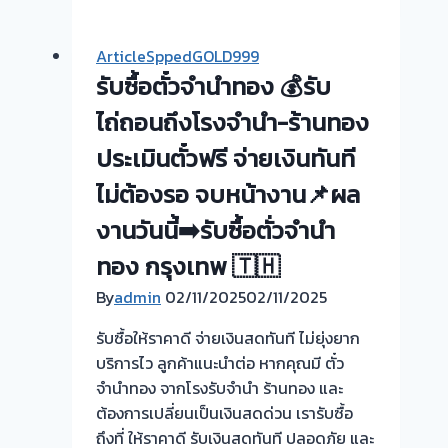
ตั๋ว
จำนำ
ArticleSppedGOLD999
ทอง
รับซื้อตั๋วจำนำทอง 💰รับ
ยินดี
บริการ
ไถ่ถอนถึงโรงจำนำ-ร้านทอง
💰
ประเมินตั๋วฟรี จ่ายเงินทันที
รับ
ไม่ต้องรอ จบหน้างาน📌ผล
ไถ่ถอน
ถึง
งานวันนี้➡️รับซื้อตั่วจำนำ
โรง
ทอง กรุงเทพ 🇹🇭
จำนำ
ร้าน
By
admin
02/11/2025
02/11/2025
ทอง
รับซื้อให้ราคาดี จ่ายเงินสดทันที ไม่ยุ่งยาก
ประเมิน
บริการไว ลูกค้าแนะนำต่อ หากคุณมี ตั๋ว
หน้า
จำนำทอง จากโรงรับจำนำ ร้านทอง และ
ตั๋ว
ต้องการเปลี่ยนเป็นเงินสดด่วน เรารับซื้อ
ฟรี
ถึงที่ ให้ราคาดี รับเงินสดทันที ปลอดภัย และ
จ่าย