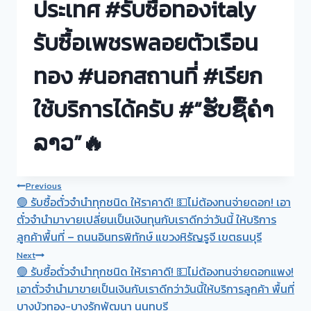
ประเทศ #รับซื้อทองitaly
รับซื้อเพชรพลอยตัวเรือน
ทอง #นอกสถานที่ #เรียก
ใช้บริการได้ครับ #“ຮັບຊື້ຄຳ
ລາວ”🔥
Post
Previous
🟢 รับซื้อตั๋วจำนำทุกชนิด ให้ราคาดี! 💵ไม่ต้องทนจ่ายดอก! เอา
navigation
ตั๋วจำนำมาvายเปลี่ยนเป็นเงินทุนกับเราดีกว่าวันนี้ ให้บริการ
ลูกค้าพื้นที่ – ถนนอินทรพิทักษ์ แขวงหิรัญรูจี เขตธนบุรี
Next
🟢 รับซื้อตั๋วจำนำทุกชนิด ให้ราคาดี! 💵ไม่ต้องทนจ่ายดอกแพง!
เอาตั๋วจำนำมาขายเป็นเงินกับเราดีกว่าวันนี้ให้บริการลูกค้า พื้นที่
บางบัวทอง-บางรักพัฒนา นนทบุรี