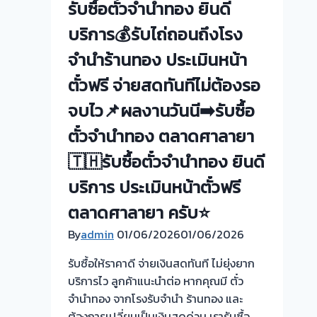
ลูกค้า
รับซื้อตั๋วจำนำทอง ยินดี
ยินดี
ซอย
บริการ
บริการ💰รับไถ่ถอนถึงโรง
เรวดี
รับ
เมือง
จำนำร้านทอง ประเมินหน้า
ไถ่ถอน
นนทบุรี
ตั๋วฟรี จ่ายสดทันทีไม่ต้องรอ
ถึง
โรง
จบไว📌ผลงานวันนี➡️รับซื้อ
จำนำ
ตั๋วจำนำทอง ตลาดศาลายา
ร้าน
ทอง
🇹🇭รับซื้อตั๋วจำนำทอง ยินดี
ประเมิน
บริการ ประเมินหน้าตั๋วฟรี
หน้า
ตั๋ว
ตลาดศาลายา ครับ⭐
ฟรี
By
admin
01/06/2026
01/06/2026
จ่าย
สด
รับซื้อให้ราคาดี จ่ายเงินสดทันที ไม่ยุ่งยาก
ทันที
บริการไว ลูกค้าแนะนำต่อ หากคุณมี ตั๋ว
ไม่
จำนำทอง จากโรงรับจำนำ ร้านทอง และ
ต้อง
ต้องการเปลี่ยนเป็นเงินสดด่วน เรารับซื้อ