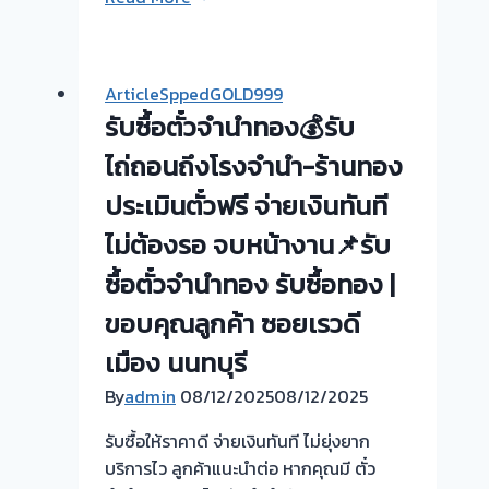
ซื้อ
ตั๋ว
จำนำ
ArticleSppedGOLD999
ทอง
รับซื้อตั๋วจำนำทอง💰รับ
💰
รับ
ไถ่ถอนถึงโรงจำนำ-ร้านทอง
ไถ่ถอน
ประเมินตั๋วฟรี จ่ายเงินทันที
ถึง
ไม่ต้องรอ จบหน้างาน📌รับ
โรง
จำนำ-
ซื้อตั๋วจำนำทอง รับซื้อทอง |
ร้าน
ขอบคุณลูกค้า ซอยเรวดี
ทอง
ประเมิน
เมือง นนทบุรี
ตั๋ว
By
admin
08/12/2025
08/12/2025
ฟรี
จ่าย
รับซื้อให้ราคาดี จ่ายเงินทันที ไม่ยุ่งยาก
เงิน
บริการไว ลูกค้าแนะนำต่อ หากคุณมี ตั๋ว
ทันที