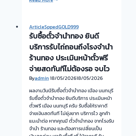
พหลโยธิน
ซื้อ
กรุงเทพ
ตั๋ว
จำนำ
ArticleSppedGOLD999
ทอง
รับซื้อตั๋วจำนำทอง ยินดี
💰
รับ
บริการรับไถ่ถอนถึงโรงจำนำ
ไถ่ถอน
ร้านทอง ประเมินหน้าตั๋วฟรี
ถึง
จ่ายสดทันทีไม่ต้องรอ จบไว
โรง
จำนำ-
By
admin
18/05/2026
18/05/2026
ร้าน
ผลงานวันนีรับซื้อตั๋วจำนำทอง เมือง นนทบุรี
ทอง
รับซื้อตั๋วจำนำทอง ยินดีบริการ ประเมินหน้า
ประเมิน
ตั๋วฟรี เมือง นนทบุรี ครับ รับซื้อให้ราคาดี
ตั๋ว
จ่ายเงินสดทันที ไม่ยุ่งยาก บริการไว ลูกค้า
ฟรี
แนะนำต่อ หากคุณมี ตั๋วจำนำทอง จากโรงรับ
จ่าย
จำนำ ร้านทอง และต้องการเปลี่ยนเป็น
เงิน