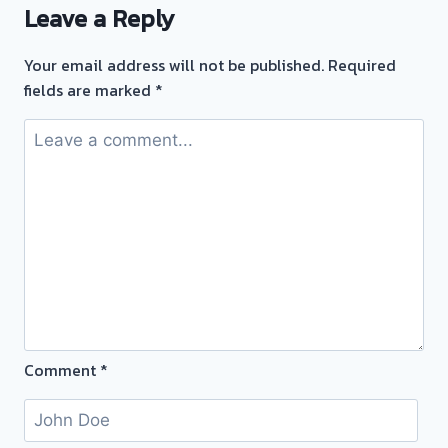
Leave a Reply
ซื้อ
ตั๋ว
Your email address will not be published.
Required
จำนำ
fields are marked
*
ทอง
รับ
ซื้อ
ทอง
นอก
สถาน
ที่
วัน
นี้
ให้
บริการ
Comment
*
ลูกค้า
ตลาด
ท่าน้ำ