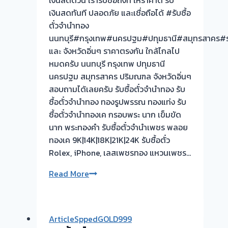
เงินสดด่วน เรารับซื้อถึงที่ ให้ราคาดี รับ
ทันที
เงินสดทันที ปลอดภัย และเชื่อถือได้ #รับซื้อ
ไม่
ตั๋วจำนำทอง
ต้อง
นนทบุรี#กรุงเทพ#นครปฐม#ปทุมธานี#สมุทรสาคร#รา
รอ
และ จังหวัดอิ่นๆ ราคาตรงกัน ใกล้ไกลไป
จบ
หมดครับ นนทบุรี กรุงเทพ ปทุมธานี
หน้า
นครปฐม สมุทรสาคร ปริมณฑล จังหวัดอิ่นๆ
งาน
สอบถามได้เลยครับ รับซื้อตั๋วจำนำทอง รับ
📌
ซื้อตั๋วจำนำทอง ทองรูปพรรณ ทองแท่ง รับ
รับ
ซื้อตั๋วจำนำทองเค กรอบพระ นาก เข็มขัด
ซื้อ
นาก พระทองคำ รับซื้อตั๋วจำนำเพชร พลอย
ตั๋ว
ทองเค 9K|14K|18K|21K|24K รับซื้อตั๋ว
จำนำ
Rolex, iPhone, เลสเพชรทอง แหวนเพชร…
ทอง
รับ
รับ
Read More
ซื้อ
ซื้อ
ทอง
ตั๋ว
|
จำนำ
ขอบคุณ
ArticleSppedGOLD999
ทอง