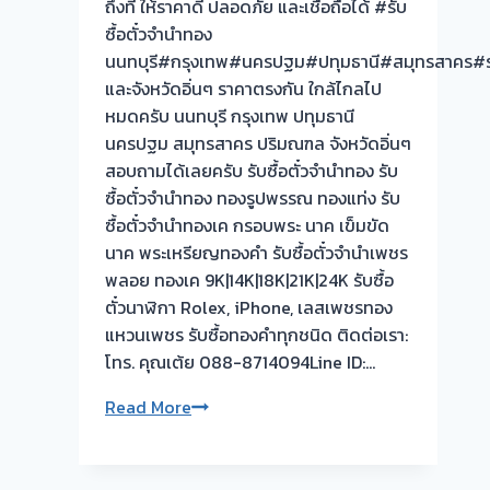
ถึงที่ ให้ราคาดี ปลอดภัย และเชื่อถือได้ #รับ
รอ
ซื้อตั๋วจำนำทอง
จบ
นนทบุรี#กรุงเทพ#นครปฐม#ปทุมธานี#สมุทรสาคร#ร
หน้า
และจังหวัดอิ่นๆ ราคาตรงกัน ใกล้ไกลไป
งาน
หมดครับ นนทบุรี กรุงเทพ ปทุมธานี
📌
นครปฐม สมุทรสาคร ปริมณฑล จังหวัดอิ่นๆ
ผล
สอบถามได้เลยครับ รับซื้อตั๋วจำนำทอง รับ
งาน
ซื้อตั๋วจำนำทอง ทองรูปพรรณ ทองแท่ง รับ
วัน
ซื้อตั๋วจำนำทองเค กรอบพระ นาค เข็มขัด
นี้➡️รับ
นาค พระเหรียญทองคำ รับซื้อตั๋วจำนำเพชร
ซื้อ
พลอย ทองเค 9K|14K|18K|21K|24K รับซื้อ
ตั่ว
ตั๋วนาฬิกา Rolex, iPhone, เลสเพชรทอง
จำนำ
แหวนเพชร รับซื้อทองคำทุกชนิด ติดต่อเรา:
ทอง
โทร. คุณเต้ย 088-8714094Line ID:…
กรุงเทพ
🇹🇭
ยินดี
Read More
รับ
ใช้
รับ