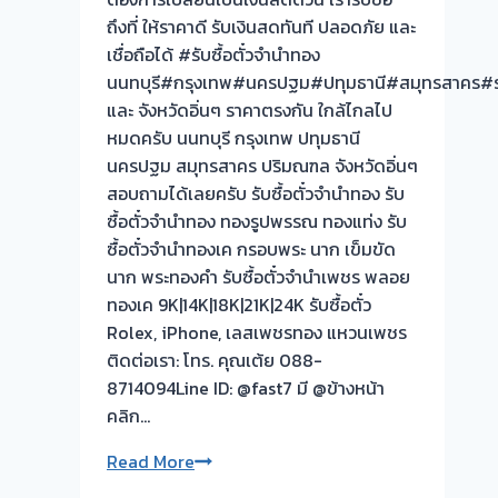
รอ
ถึงที่ ให้ราคาดี รับเงินสดทันที ปลอดภัย และ
จบไว
เชื่อถือได้ #รับซื้อตั๋วจำนำทอง
นนทบุรี#กรุงเทพ#นครปฐม#ปทุมธานี#สมุทรสาคร#รา
และ จังหวัดอิ่นๆ ราคาตรงกัน ใกล้ไกลไป
หมดครับ นนทบุรี กรุงเทพ ปทุมธานี
นครปฐม สมุทรสาคร ปริมณฑล จังหวัดอิ่นๆ
สอบถามได้เลยครับ รับซื้อตั๋วจำนำทอง รับ
ซื้อตั๋วจำนำทอง ทองรูปพรรณ ทองแท่ง รับ
ซื้อตั๋วจำนำทองเค กรอบพระ นาก เข็มขัด
นาก พระทองคำ รับซื้อตั๋วจำนำเพชร พลอย
ทองเค 9K|14K|18K|21K|24K รับซื้อตั๋ว
Rolex, iPhone, เลสเพชรทอง แหวนเพชร
ติดต่อเรา: โทร. คุณเต้ย 088-
8714094Line ID: @fast7 มี @ข้างหน้า
คลิก…
รับ
Read More
ซื้อ